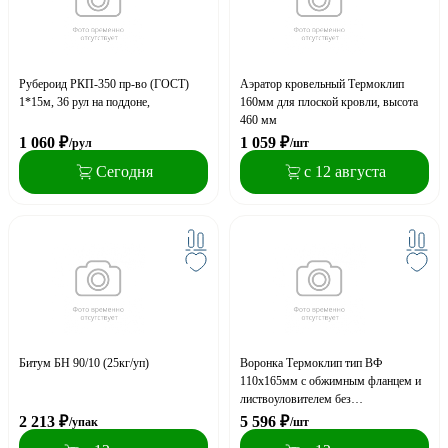
Рубероид РКП-350 пр-во (ГОСТ)
Аэратор кровельный Термоклип
1*15м, 36 рул на поддоне,
160мм для плоской кровли, высота
460 мм
1 060
₽
1 059
₽
/рул
/шт
Сегодня
с 12 августа
Битум БН 90/10 (25кг/уп)
Воронка Термоклип тип ВФ
110х165мм с обжимным фланцем и
листвоуловителем без
нагревательного элемента
2 213
₽
5 596
₽
/упак
/шт