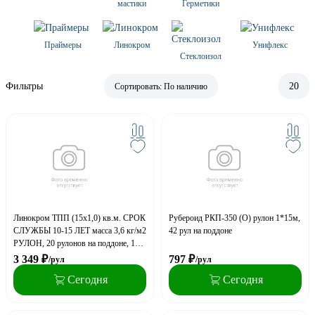
мастики
Герметики
Праймеры
Линокром
Унифлекс
Стеклоизол
Фильтры
20
Сортировать:
По наличию
Линокром ТПП (15х1,0) кв.м. СРОК
Рубероид РКП-350 (О) рулон 1*15м,
СЛУЖБЫ 10-15 ЛЕТ масса 3,6 кг/м2
42 рул на поддоне
РУЛОН, 20 рулонов на поддоне, 18
паллет в фуре
3 349
₽
797
₽
/рул
/рул
Сегодня
Сегодня