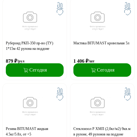
Рубероид РКП-350 пр-во (ТУ)
Мастика BITUMAST кровельная 5л
1*15м 42 рулона на поддоне
879
₽
1 406
₽
/рул
/шт
Сегодня
Сегодня
Резина BITUMAST жидкая
Стеклоизол Р ХМП (2,0кг/м2) 9кв.м
4.5кг/5.8л, от +5
в рулоне, 49 рулонов на поддоне