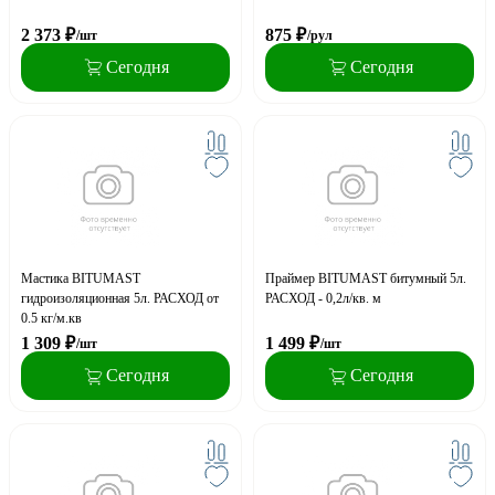
2 373
₽
875
₽
/шт
/рул
Сегодня
Сегодня
Мастика BITUMAST
Праймер BITUMAST битумный 5л.
гидроизоляционная 5л. РАСХОД от
РАСХОД - 0,2л/кв. м
0.5 кг/м.кв
1 309
₽
1 499
₽
/шт
/шт
Сегодня
Сегодня