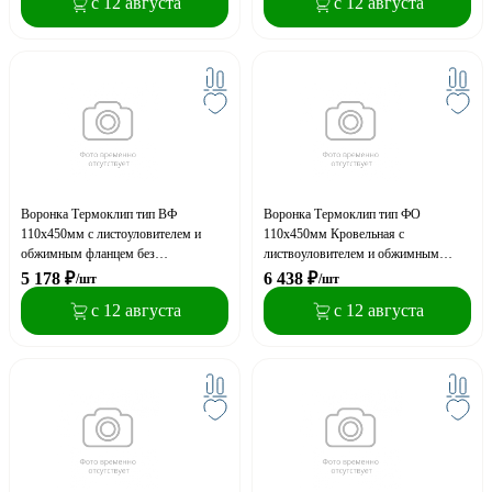
с 12 августа
с 12 августа
Воронка Термоклип тип ВФ
Воронка Термоклип тип ФО
110х450мм с листоуловителем и
110х450мм Кровельная c
обжимным фланцем без
листвоуловителем и обжимным
нагревательного элемента (пластик)
фланцем с нагревательным
5 178
₽
6 438
₽
/шт
/шт
элементом
с 12 августа
с 12 августа