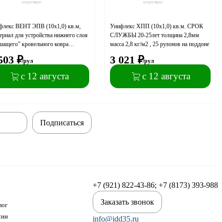
флекс ВЕНТ ЭПВ (10х1,0) кв.м,
Унифлекс ХПП (10х1,0) кв.м. СРОК
риал для устройства нижнего слоя
СЛУЖБЫ 20-25лет толщина 2,8мм
шащего” кровельного ковра
масса 2,8 кг/м2 , 25 рулонов на поддоне
Н, 23 рулона на поддоне (21
503
₽
3 021
₽
/рул
/рул
.в фуре)
с 12 августа
с 12 августа
Подписаться
+7 (921) 822-43-86; +7 (8173) 393-988
Заказать звонок
лог
сии
info@idd35.ru