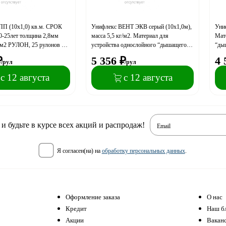
ПП (10х1,0) кв.м. СРОК
Унифлекс ВЕНТ ЭКВ серый (10х1,0м),
Уни
25лет толщина 2,8мм
масса 5,5 кг/м2. Материал для
Мате
г/м2 РУЛОН, 25 рулонов на
устройства однослойного “дышащего”
“ды
ковра по старой кровле. РУЛОН, 16
РУЛО
₽
5 356
₽
4 
/рул
/рул
рулонов на поддоне
подд
с 12 августа
с 12 августа
 будьте в курсе всех акций и распродаж!
Email
я согласен(на) на
обработку персональных данных
.
Оформление заказа
О нас
Кредит
Наш б
Акции
Вакан