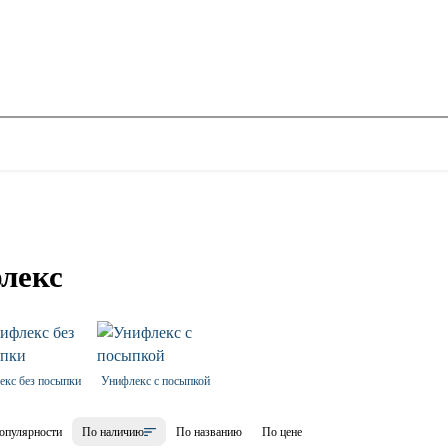
лекс
екс без посыпки
Унифлекс с посыпкой
опулярности
По наличию
По названию
По цене