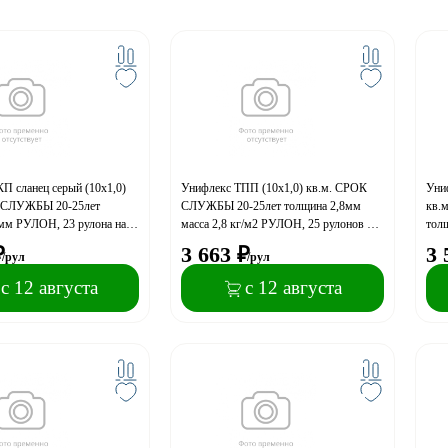
П сланец cерый (10х1,0)
Унифлекс ТПП (10х1,0) кв.м. СРОК
Уни
 СЛУЖБЫ 20-25лет
СЛУЖБЫ 20-25лет толщина 2,8мм
кв.
мм РУЛОН, 23 рулона на
масса 2,8 кг/м2 РУЛОН, 25 рулонов на
толщ
паллет в фуре
паллете, 20 паллет в фуре.
РУЛ
₽
3 663
₽
3 
/рул
/рул
с 12 августа
с 12 августа