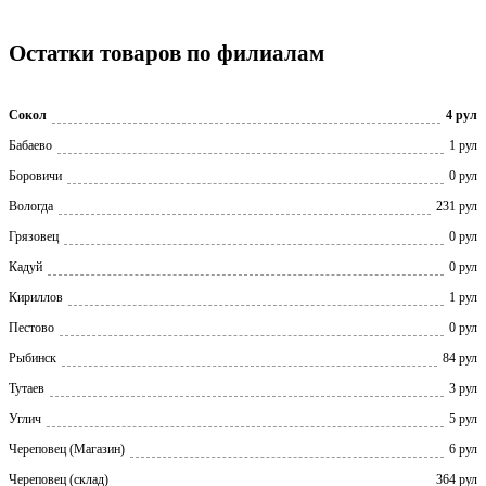
Остатки товаров по филиалам
Сокол
4 рул
Бабаево
1 рул
Боровичи
0 рул
Вологда
231 рул
Грязовец
0 рул
Кадуй
0 рул
Кириллов
1 рул
Пестово
0 рул
Рыбинск
84 рул
Тутаев
3 рул
Углич
5 рул
Череповец (Магазин)
6 рул
Череповец (склад)
364 рул