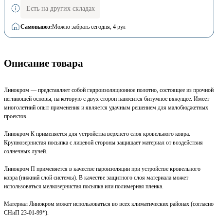
Есть на других складах
Самовывоз:
Можно забрать сегодня
, 4 рул
Описание товара
Линокром — представляет собой гидроизоляционное полотно, состоящее из прочной
негниющей основы, на которую с двух сторон наносится битумное вяжущее. Имеет
многолетний опыт применения и является удачным решением для малобюджетных
проектов.
Линокром К применяется для устройства верхнего слоя кровельного ковра.
Крупнозернистая посыпка с лицевой стороны защищает материал от воздействия
солнечных лучей.
Линокром П применяется в качестве пароизоляции при устройстве кровельного
ковра (нижний слой системы). В качестве защитного слоя материала может
использоваться мелкозернистая посыпка или полимерная пленка.
Материал Линокром может использоваться во всех климатических районах (согласно
СНиП 23-01-99*).