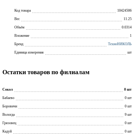
Код товара
10424506
Вес
11.25
Объём
0.0314
Вложение
1
Бренд
ТехноНИКОЛЬ
Единица измерения
шт
Остатки товаров по филиалам
Сокол
0 шт
Бабаево
0 шт
Боровичи
0 шт
Вологда
9 шт
Грязовец
0 шт
Кадуй
0 шт