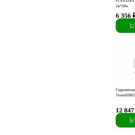
PLANTER-Ст
2м*20м
6 356
Гидрошпонк
ТехноНИКО
12 847