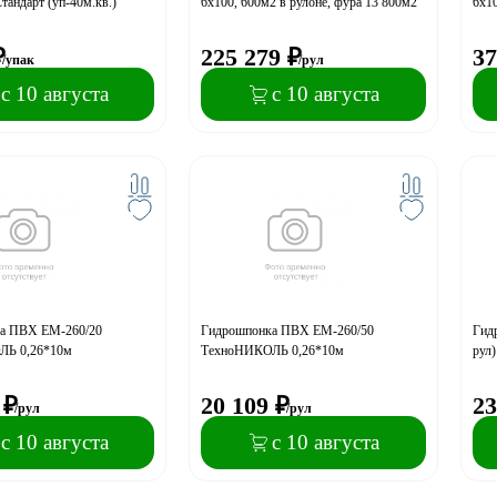
андарт (уп-40м.кв.)
6х100, 600м2 в рулоне, фура 13 800м2
6х10
₽
225 279
₽
37
/упак
/рул
с 10 августа
с 10 августа
а ПВХ EM-260/20
Гидрошпонка ПВХ EM-260/50
Гид
ЛЬ 0,26*10м
ТехноНИКОЛЬ 0,26*10м
рул
₽
20 109
₽
23
/рул
/рул
с 10 августа
с 10 августа