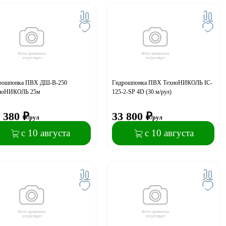
рошпонка ПВХ ДШ-В-250
Гидрошпонка ПВХ ТехноНИКОЛЬ IC-
ноНИКОЛЬ 25м
125-2-SP 4D (30 м/рул)
 380
₽
33 800
₽
/рул
/рул
с 10 августа
с 10 августа