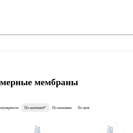
мерные мембраны
опулярности
По наличию
По названию
По цене