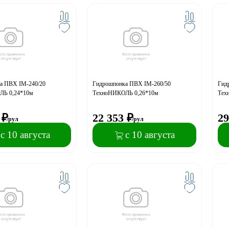
а ПВХ IM-240/20
Гидрошпонка ПВХ IM-260/50
Гид
ЛЬ 0,24*10м
ТехноНИКОЛЬ 0,26*10м
Тех
₽
22 353
₽
29
/рул
/рул
с 10 августа
с 10 августа