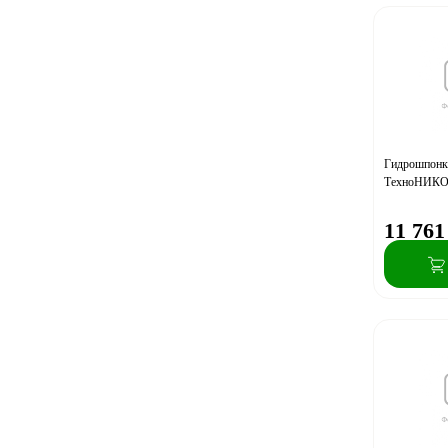
Гидрошпонк
ТехноНИКО
11 761