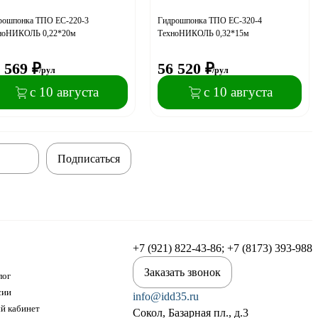
рошпонка ТПО EC-220-3
Гидрошпонка ТПО EC-320-4
ноНИКОЛЬ 0,22*20м
ТехноНИКОЛЬ 0,32*15м
 569
₽
56 520
₽
/рул
/рул
с 10 августа
с 10 августа
Подписаться
+7 (921) 822-43-86; +7 (8173) 393-988
Заказать звонок
лог
сии
info@idd35.ru
й кабинет
Сокол, Базарная пл., д.3