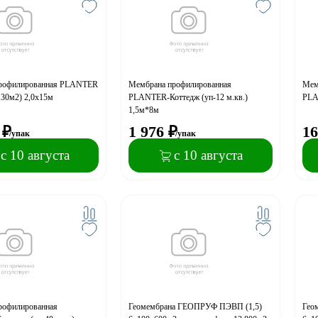
рофилированная PLANTER
Мембрана профилированная
Мем
.30м2) 2,0х15м
PLANTER-Коттедж (уп-12 м.кв.)
PLA
1,5м*8м
₽
1 976
₽
16
/упак
/упак
с 10 августа
с 10 августа
рофилированная
Геомембрана ГЕОПРУФ ПЭВП (1,5)
Гео