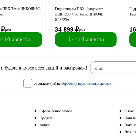
ка ПВХ ТехноНИКОЛЬ IC-
Гидрошпонка ПВХ Фундамент
Гид
рул)
ДШН-280-4-50 ТехноНИКОЛЬ
Тех
0,28*25м
₽
34 899
₽
16
/рул
/рул
с 10 августа
с 10 августа
 будьте в курсе всех акций и распродаж!
Email
я согласен(на) на
обработку персональных данных
.
Оформление заказа
О нас
Кредит
Наш б
Акции
Вакан
Личны