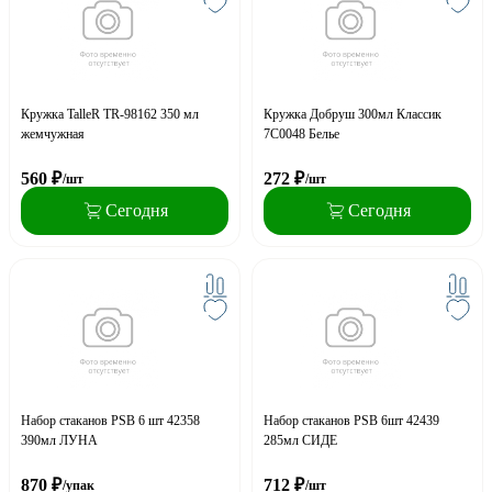
Кружка TalleR TR-98162 350 мл
Кружка Добруш 300мл Классик
жемчужная
7С0048 Белье
560
₽
272
₽
/шт
/шт
Сегодня
Сегодня
Набор стаканов PSB 6 шт 42358
Набор стаканов PSB 6шт 42439
390мл ЛУНА
285мл СИДЕ
870
₽
712
₽
/упак
/шт