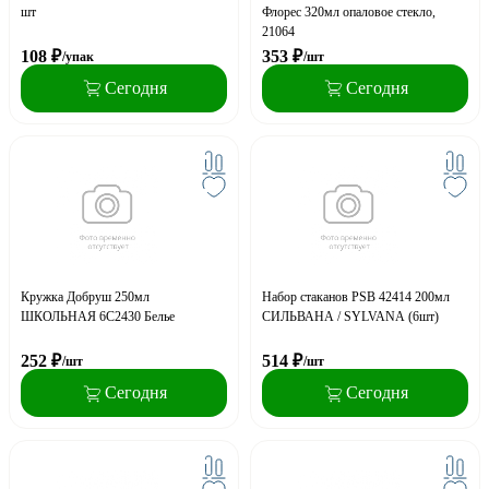
шт
Флорес 320мл опаловое стекло,
21064
108
₽
353
₽
/упак
/шт
Сегодня
Сегодня
Кружка Добруш 250мл
Набор стаканов PSB 42414 200мл
ШКОЛЬНАЯ 6С2430 Белье
СИЛЬВАНА / SYLVANA (6шт)
252
₽
514
₽
/шт
/шт
Сегодня
Сегодня