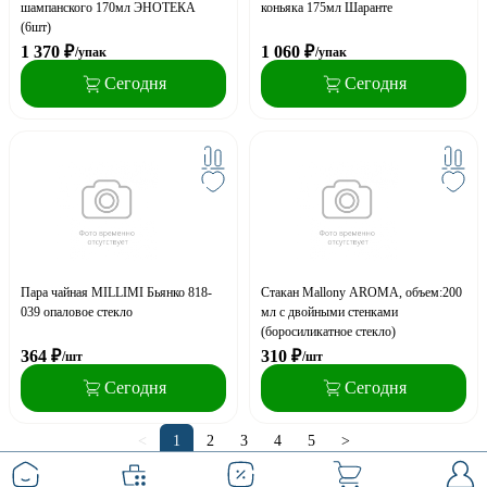
шампанского 170мл ЭНОТЕКА
коньяка 175мл Шаранте
(6шт)
1 370
₽
1 060
₽
/упак
/упак
Сегодня
Сегодня
Пара чайная MILLIMI Бьянко 818-
Стакан Mallony AROMA, объем:200
039 опаловое стекло
мл с двойными стенками
(боросиликатное стекло)
364
₽
310
₽
/шт
/шт
Сегодня
Сегодня
<
1
2
3
4
5
>