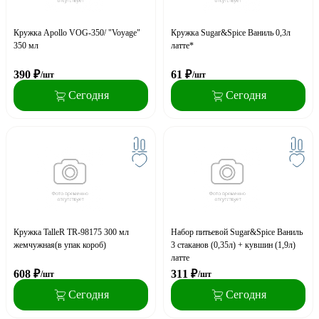
Кружка Apollo VOG-350/ "Voyage"
Кружка Sugar&Spice Ваниль 0,3л
350 мл
латте*
390
₽
61
₽
/шт
/шт
Сегодня
Сегодня
Кружка TalleR TR-98175 300 мл
Набор питьевой Sugar&Spice Ваниль
жемчужная(в упак короб)
3 стаканов (0,35л) + кувшин (1,9л)
латте
608
₽
311
₽
/шт
/шт
Сегодня
Сегодня