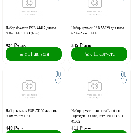
Набор бокалов PSB 44417 д/пива
Набор кружек PSB 55229 для пива
400мл БИСТРО (6шт)
670мл*2шт ПАБ
924
₽
335
₽
/упак
/упак
с 11 августа
с 11 августа
Набор кружек PSB 55299 для пива
Набор кружек для пива Luminarc
300мл*2шт ПАБ
"Дрезден" 330мл, 2шт H5112 ОСЗ
01002
448
₽
411
₽
/упк
/упак