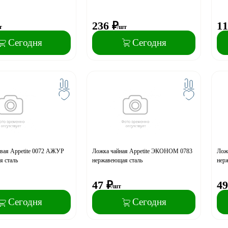
236
₽
11
т
/шт
Сегодня
Сегодня
вая Appetite 0072 АЖУР
Ложка чайная Appetite ЭКОНОМ 0783
Ложк
я сталь
нержавеющая сталь
нер
47
₽
49
/шт
Сегодня
Сегодня