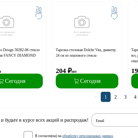
so Design 50282-06 стекло
Тарелка столовая Dolche Vita, диаметр:
Таре
окая FANCY DIAMOND
24 см из опалового стекла
мл, 
опал
204
₽
19
т
/шт
Сегодня
Сегодня
<
1
2
3
4
 будьте в курсе всех акций и распродаж!
Email
я согласен(на) на
обработку персональных данных
.