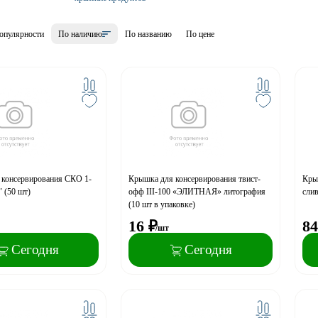
опулярности
По наличию
По названию
По цене
 консервирования СКО 1-
Крышка для консервирования твист-
Кры
" (50 шт)
офф III-100 «ЭЛИТНАЯ» литография
слив
(10 шт в упаковке)
16
₽
84
/шт
Сегодня
Сегодня