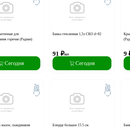
метичная для
Банка стеклянная 1,5л СКО d=82
Крыш
ания горячая (Радиан)
(Рад
91
₽
9
/шт
Сегодня
Сегодня
 малое, скандинавия
Блюдце большое 15.5 см.
Банк