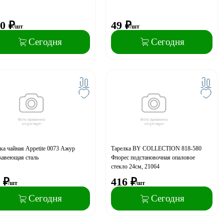
0
₽
49
₽
/шт
/шт
Сегодня
Сегодня
а чайная Appetite 0073 Ажур
Тарелка BY COLLECTION 818-580
жавеющая сталь
Флорес подстановочная опаловое
стекло 24см, 21064
₽
416
₽
/шт
/шт
Сегодня
Сегодня