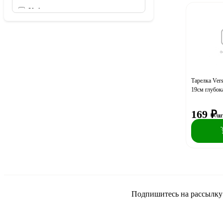
Kukmara
LEONORD
Luminarc
MALLONY
Millimi
Polaris
Тарелка Ver
19см глуб
PSB
REGENT
169
₽
/ш
Sugar&Spice
TalleR
VARI
VETTA
Альтернатива
Демидово
Подпишитесь на рассылку и
Добруш
Добрыня