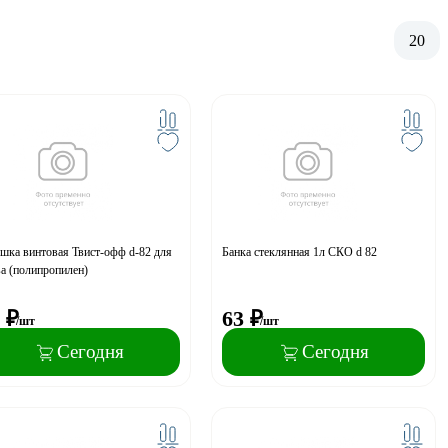
20
шка винтовая Твист-офф d-82 для
Банка стеклянная 1л СКО d 82
а (полипропилен)
₽
63
₽
/шт
/шт
Сегодня
Сегодня