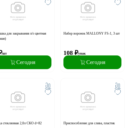
ка для закрывания п/э цветная
Набор воронок MALLONY FS-1, 3 шт
иан)
₽
108
₽
/шт
/упак
Сегодня
Сегодня
а стеклянная 2,0л СКО d=82
Приспособление для слива, пластик