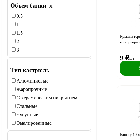
Объем банки, л
0,5
1
1,5
Крышка гер
2
консервиров
3
9
₽
/шт
Тип кастрюль
Алюминиевые
Жаропрочные
С керамическим покрытием
Стальные
Чугунные
Эмалированные
Блюдце 10см