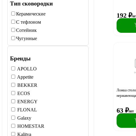
Тип сковородки
Керамические
192
₽
/ш
С тефлоном
Сотейник
Чугунные
Бренды
APOLLO
Appetite
BEKKER
Ложка столо
ECOS
нержавеюща
ENERGY
63
₽
FLONAL
/шт
Galaxy
HOMESTAR
Kalitva