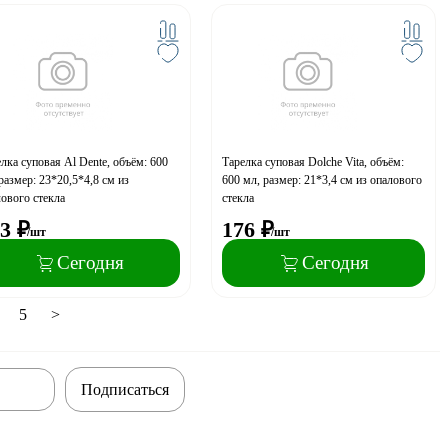
лка суповая Al Dente, объём: 600
Тарелка суповая Dolche Vita, объём:
размер: 23*20,5*4,8 см из
600 мл, размер: 21*3,4 см из опалового
ового стекла
стекла
3
₽
176
₽
/шт
/шт
Сегодня
Сегодня
5
>
Подписаться