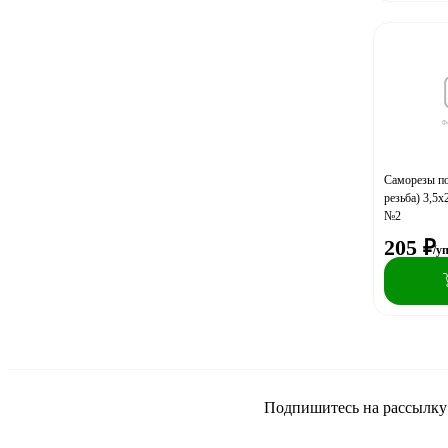
Саморезы по
резьба) 3,5x
№2
205
₽
/у
Подпишитесь на рассылку и