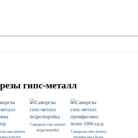
резы гипс-металл
Саморезы гипс-металл
ведро/коробка
езы гипс-металл
Саморезы гипс-металл
ковка блистер
промфасовка более