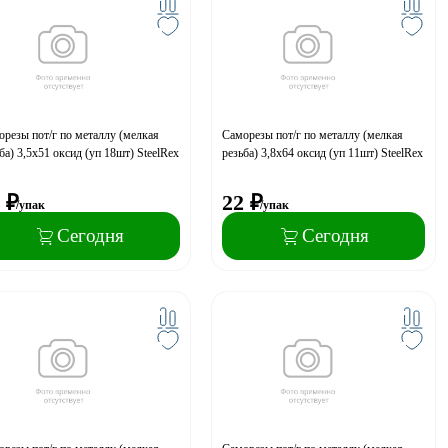
резы пот/г по металлу (мелкая
Саморезы пот/г по металлу (мелкая
ба) 3,5х51 оксид (уп 18шт) SteelRex
резьба) 3,8х64 оксид (уп 11шт) SteelRex
₽
22
₽
/упак
/упак
Сегодня
Сегодня