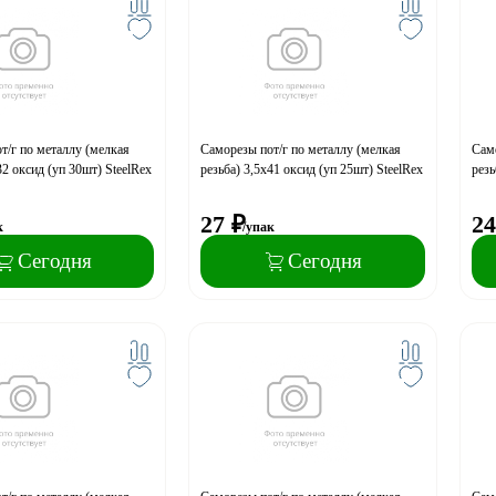
т/г по металлу (мелкая
Саморезы пот/г по металлу (мелкая
Само
32 оксид (уп 30шт) SteelRex
резьба) 3,5х41 оксид (уп 25шт) SteelRex
резь
27
₽
24
к
/упак
Сегодня
Сегодня