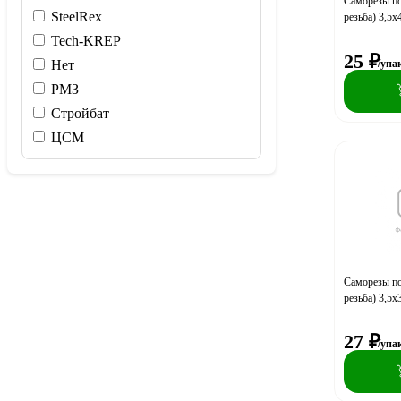
Саморезы по
SteelRex
резьба) 3,5х
Tech-KREP
25
₽
/упа
Нет
РМЗ
Стройбат
ЦСМ
Саморезы по
резьба) 3,5х
27
₽
/упа