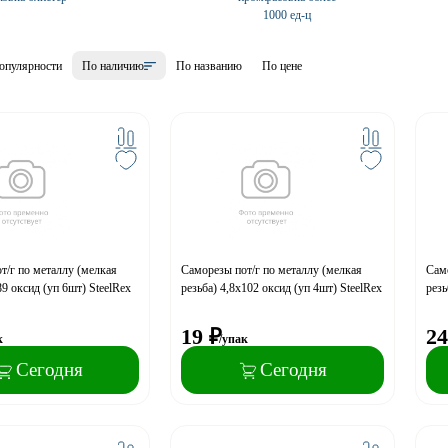
1000 ед-ц
опулярности
По наличию
По названию
По цене
т/г по металлу (мелкая
Саморезы пот/г по металлу (мелкая
Само
89 оксид (уп 6шт) SteelRex
резьба) 4,8х102 оксид (уп 4шт) SteelRex
резь
19
₽
24
к
/упак
Сегодня
Сегодня