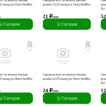
т/г по металлу (мелкая
Саморезы пот/г по металлу (мелкая
Само
45 оксид (уп 22шт) SteelRex
резьба) 3,5х55 оксид (уп 13шт) SteelRex
резь
№2
21
₽
52
к
/упак
Сегодня
Сегодня
т/г по металлу (мелкая
Саморезы пот/г по металлу (мелкая
Само
35 оксид (уп 30шт) SteelRex
резьба) 4,2х76 оксид (уп 10шт) SteelRex
резь
№2
24
₽
12
к
/упак
Сегодня
Сегодня