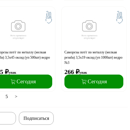
резы пот/г по металлу (мелкая
Саморезы пот/г по металлу (мелкая
ба) 3,5x45 оксид (уп 500шт) ведро
резьба) 3,5x19 оксид (уп 1000шт) ведро
№3
5
₽
266
₽
/упак
/упак
Сегодня
Сегодня
5
>
Подписаться