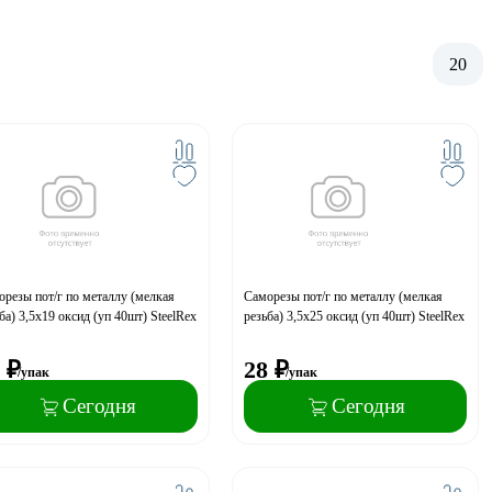
20
резы пот/г по металлу (мелкая
Саморезы пот/г по металлу (мелкая
ба) 3,5х19 оксид (уп 40шт) SteelRex
резьба) 3,5х25 оксид (уп 40шт) SteelRex
₽
28
₽
/упак
/упак
Сегодня
Сегодня