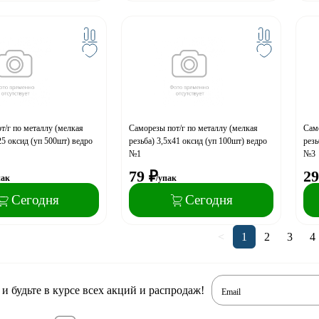
т/г по металлу (мелкая
Саморезы пот/г по металлу (мелкая
Само
25 оксид (уп 500шт) ведро
резьба) 3,5x41 оксид (уп 100шт) ведро
резь
№1
№3
79
₽
29
пак
/упак
Сегодня
Сегодня
<
1
2
3
4
 будьте в курсе всех акций и распродаж!
Email