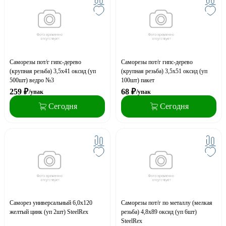
Саморезы пот/г гипс-дерево
Саморезы пот/г гипс-дерево
(крупная резьба) 3,5x41 оксид (уп
(крупная резьба) 3,5x51 оксид (уп
500шт) ведро №3
100шт) пакет
259
₽
68
₽
/упак
/упак
Сегодня
Сегодня
Саморез универсальный 6,0x120
Саморезы пот/г по металлу (мелкая
желтый цинк (уп 2шт) SteelRex
резьба) 4,8x89 оксид (уп 6шт)
SteelRex