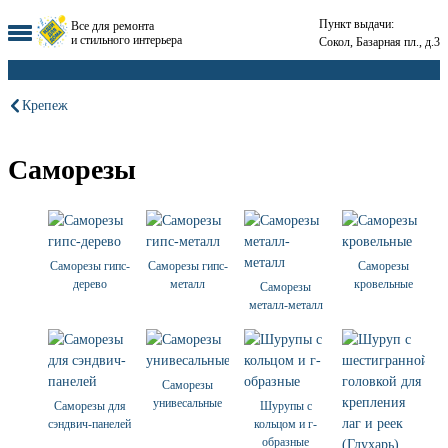
Пункт выдачи:
Все для ремонта
и стильного интерьера
Сокол, Базарная пл., д.3
Крепеж
Саморезы
Саморезы гипс-
Саморезы гипс-
Саморезы
дерево
металл
кровельные
Саморезы
металл-металл
Саморезы
унивесальные
Саморезы для
Шурупы с
сэндвич-панелей
кольцом и г-
образные