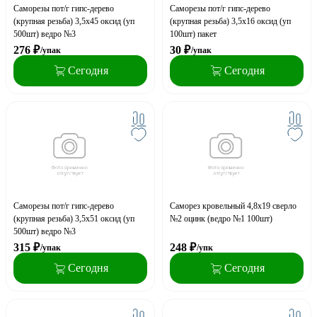
Саморезы пот/г гипс-дерево
Саморезы пот/г гипс-дерево
(крупная резьба) 3,5x45 оксид (уп
(крупная резьба) 3,5x16 оксид (уп
500шт) ведро №3
100шт) пакет
276
₽
30
₽
/упак
/упак
Сегодня
Сегодня
Саморезы пот/г гипс-дерево
Саморез кровельный 4,8x19 сверло
(крупная резьба) 3,5x51 оксид (уп
№2 оцинк (ведро №1 100шт)
500шт) ведро №3
315
₽
248
₽
/упак
/упк
Сегодня
Сегодня