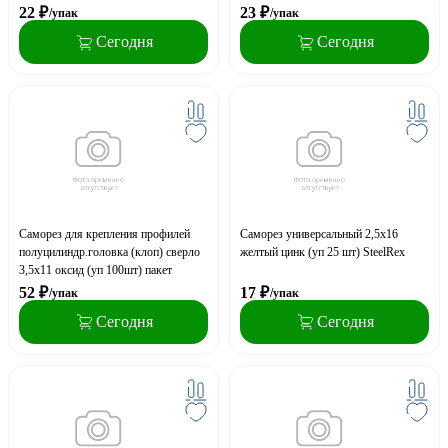
22
₽
23
₽
/упак
/упак
Сегодня
Сегодня
Саморез для крепления профилей
Саморез универсальный 2,5х16
полуцилиндр.головка (клоп) сверло
желтый цинк (уп 25 шт) SteelRex
3,5х11 оксид (уп 100шт) пакет
52
₽
17
₽
/упак
/упак
Сегодня
Сегодня