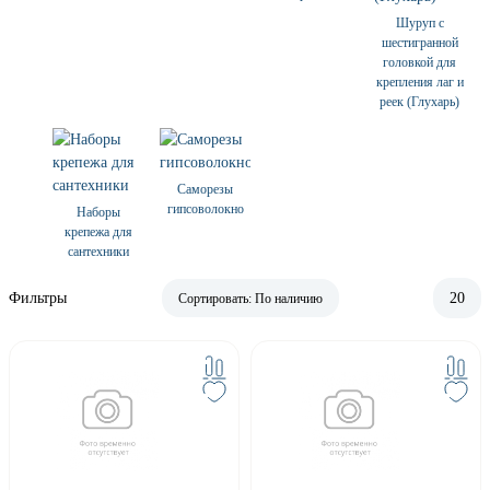
Шуруп с
шестигранной
головкой для
крепления лаг и
реек (Глухарь)
Саморезы
гипсоволокно
Наборы
крепежа для
сантехники
Фильтры
20
Сортировать:
По наличию