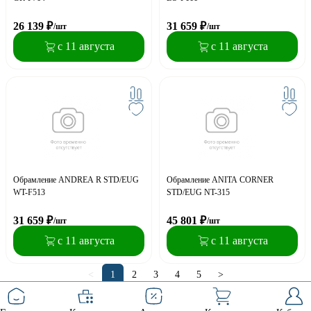
26 139
₽
31 659
₽
/шт
/шт
с 11 августа
с 11 августа
Обрамление ANDREA R STD/EUG
Обрамление ANITA CORNER
WT-F513
STD/EUG NT-315
31 659
₽
45 801
₽
/шт
/шт
с 11 августа
с 11 августа
<
1
2
3
4
5
>