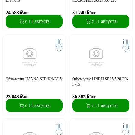
DN-F815
ROCK STD/EUG/24 AO-215
24 583
₽
31 740
₽
/шт
/шт
с 11 августа
с 11 августа
Обрамление HANNA STD DN-F815
Обрамление LINDELSE 25,5/26 GR-
P715
23 048
₽
36 885
₽
/шт
/шт
с 11 августа
с 11 августа