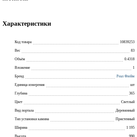
Характеристики
Код товара
10839253
Вес
83
Объём
0.4318
Вложение
1
Бренд
Реал Флейм
Единица измерения
шт
Глубина
365
Цвет
Светлый
Вид портала
Деревянный
Тип установки камина
Пристенный
Ширина
1 195
Высота
990