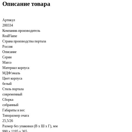
Описание товара
Артикул
200334
Компания-производитель
RealFlame
Страна производства портала
Россия
Описание
Серии
Marco
Материал корпуса
МДФ/эмаль
Цвет корпуса
белый
Стиль портала
современный
Сборка
собранный
Габариты и вес
Типоразмер очага
25,5/26
Размер без упаковки (В x Ш x Г), мм
990 x 1195 x 365