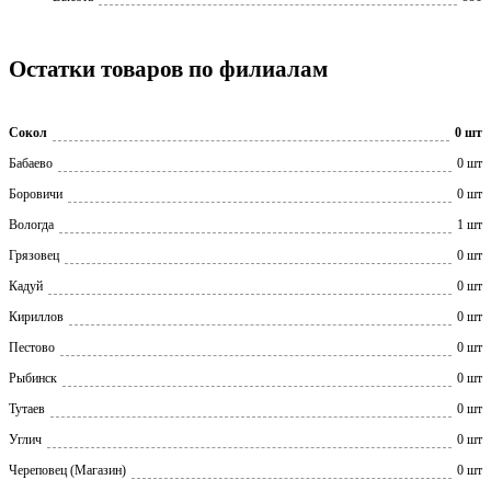
Остатки товаров по филиалам
Сокол
0 шт
Бабаево
0 шт
Боровичи
0 шт
Вологда
1 шт
Грязовец
0 шт
Кадуй
0 шт
Кириллов
0 шт
Пестово
0 шт
Рыбинск
0 шт
Тутаев
0 шт
Углич
0 шт
Череповец (Магазин)
0 шт