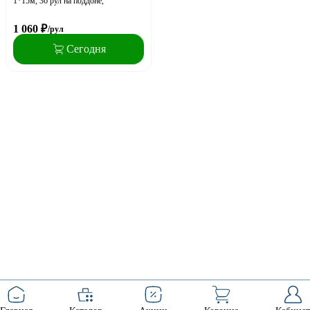
1*15м, 36 рул на поддоне,
1 060
₽
/рул
Сегодня