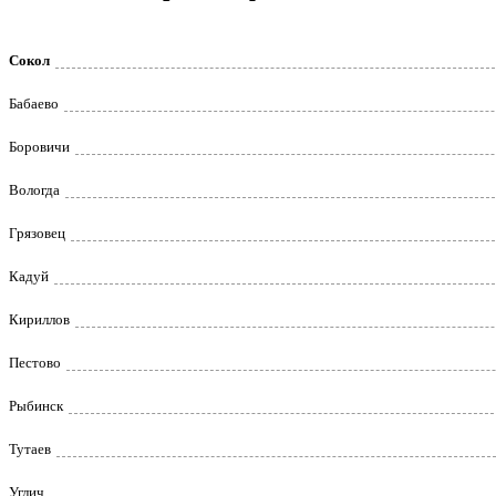
Сокол
Бабаево
Боровичи
Вологда
Грязовец
Кадуй
Кириллов
Пестово
Рыбинск
Тутаев
Углич