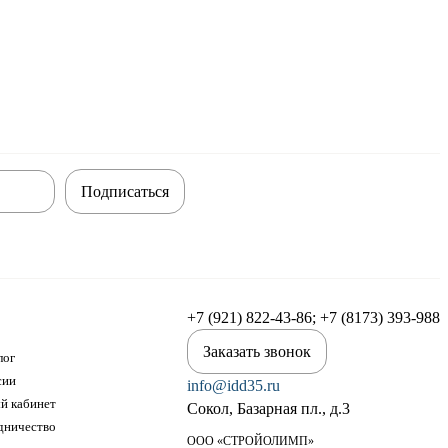
Подписаться
+7 (921) 822-43-86; +7 (8173) 393-988
Заказать звонок
лог
сии
info@idd35.ru
й кабинет
Сокол, Базарная пл., д.3
дничество
ООО «СТРОЙОЛИМП»