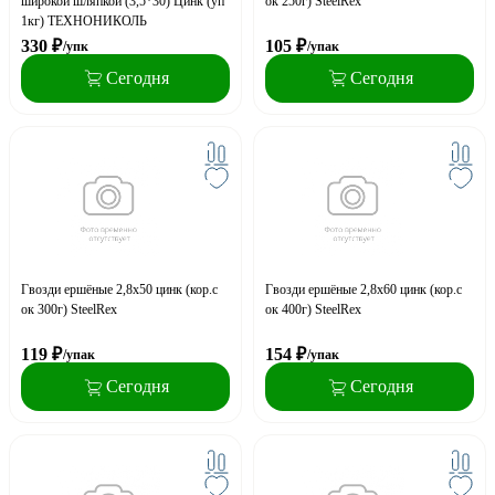
широкой шляпкой (3,5*30) Цинк (уп
ок 250г) SteelRex
1кг) ТЕХНОНИКОЛЬ
330
₽
105
₽
/упк
/упак
Сегодня
Сегодня
Гвозди ершёные 2,8х50 цинк (кор.с
Гвозди ершёные 2,8х60 цинк (кор.с
ок 300г) SteelRex
ок 400г) SteelRex
119
₽
154
₽
/упак
/упак
Сегодня
Сегодня