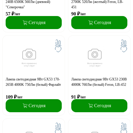
240В 6500К 560Лм (дневной)
2700K 520Лм (желтый) Feron, LB-
"Семерочка"
451
57
₽
90
₽
/шт
/шт
Сегодня
Сегодня
Лампа светодиодная 9Вт GX53 170-
Лампа светодиодная 9Вт GX53 230В
265В 4000K 750Лм (белый) Фарлайт
4000К 760Лм (белый) Feron, LB-452
109
₽
91
₽
/шт
/шт
Сегодня
Сегодня