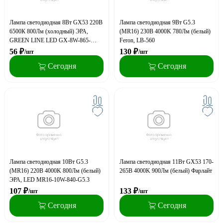
Лампа светодиодная 8Вт GX53 220В
Лампа светодиодная 9Вт G5.3
6500К 800Лм (холодный) ЭРА,
(MR16) 230В 4000K 780Лм (белый)
GREEN LINE LED GX-8W-865-
Feron, LB-560
GX53 GL
56
₽
130
₽
/шт
/шт
Сегодня
Сегодня
Лампа светодиодная 10Вт G5.3
Лампа светодиодная 11Вт GX53 170-
(MR16) 220В 4000K 800Лм (белый)
265В 4000K 900Лм (белый) Фарлайт
ЭРА, LED MR16-10W-840-G5.3
107
₽
133
₽
/шт
/шт
Сегодня
Сегодня