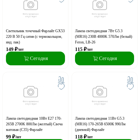
Светильник точечный Фарлайт GX53
Лампа светодиодная 7Вт G5.3
220 В 50 Гц сатин (с термокольцом,
(MR16) 230В 4000K 570Лм (белый)
инд. пак)
Feron, LB-26
149
₽
115
₽
/шт
/шт
Сегодня
Сегодня
Лампа светодиодная 10Вт Е27 170-
Лампа светодиодная 11Вт G5.3
265В 2700K 800Лм (желтый) Свеча
(MR16) 170-265В 6500К 990Лм
матовая (С35) Фарлайт
(дневной) Фарлайт
99
₽
118
₽
/шт
/шт