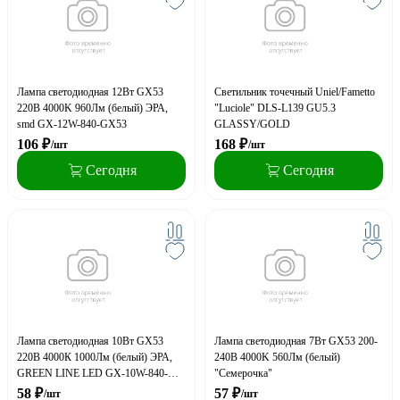
Лампа светодиодная 12Вт GX53
Светильник точечный Uniel/Fametto
220В 4000K 960Лм (белый) ЭРА,
"Luciole" DLS-L139 GU5.3
smd GX-12W-840-GX53
GLASSY/GOLD
106
₽
168
₽
/шт
/шт
Сегодня
Сегодня
Лампа светодиодная 10Вт GX53
Лампа светодиодная 7Вт GX53 200-
220В 4000К 1000Лм (белый) ЭРА,
240В 4000K 560Лм (белый)
GREEN LINE LED GX-10W-840-
"Семерочка"
GX53 GL
58
₽
57
₽
/шт
/шт