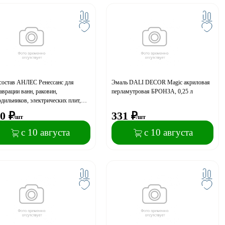
состав АНЛЕС Ренессанс для
Эмаль DALI DECOR Magic акриловая
аврации ванн, раковин,
перламутровая БРОНЗА, 0,25 л
дильников, электрических плит,
й, 175г
0
₽
331
₽
/шт
/шт
с 10 августа
с 10 августа