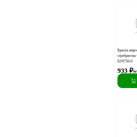
Краска жаро
серебристая 
02/0750-0
933
₽
/ш