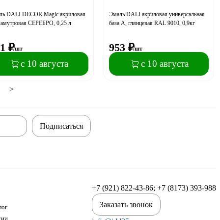
ль DALI DECOR Magic акриловая
Эмаль DALI акриловая универсальная
ламутровая СЕРЕБРО, 0,25 л
база А, глянцевая RAL 9010, 0,9кг
1
₽
953
₽
/шт
/шт
с 10 августа
с 10 августа
>
Подписаться
+7 (921) 822-43-86; +7 (8173) 393-988
Заказать звонок
лог
сии