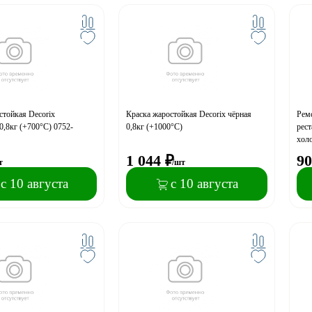
стойкая Decorix
Краска жаростойкая Decorix чёрная
Рем
0,8кг (+700°С) 0752-
0,8кг (+1000°С)
рест
холо
белы
1 044
₽
90
т
/шт
с 10 августа
с 10 августа