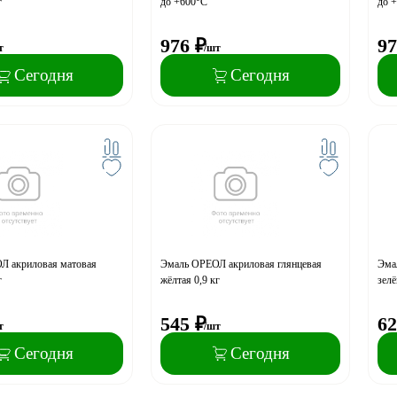
г
до +600°С
до 
976
₽
97
т
/шт
Сегодня
Сегодня
Л акриловая матовая
Эмаль ОРЕОЛ акриловая глянцевая
Эма
г
жёлтая 0,9 кг
зелё
545
₽
62
т
/шт
Сегодня
Сегодня