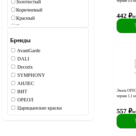
черная 0,9 к
Золотистый
Коричневый
442
₽
/ш
Красный
Перламутр
Прозрачный
Бренды
Серебро
AvantGarde
Серый
DALI
Синий
Decorix
Слоновая кость
SYMPHONY
Черный
АНЛЕС
Эмаль ОРЕО
ВИТ
черная 1,1 к
ОРЕОЛ
Царицынские краски
557
₽
/ш