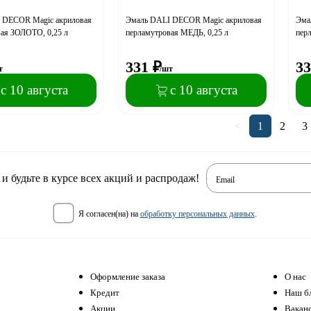
 DECOR Magic акриловая
Эмаль DALI DECOR Magic акриловая
Эма
ая ЗОЛОТО, 0,25 л
перламутровая МЕДЬ, 0,25 л
пер
331
₽
33
т
/шт
с 10 августа
с 10 августа
<
1
2
3
 будьте в курсе всех акций и распродаж!
Email
я согласен(на) на
обработку персональных данных
.
Оформление заказа
О нас
Кредит
Наш б
Акции
Вакан