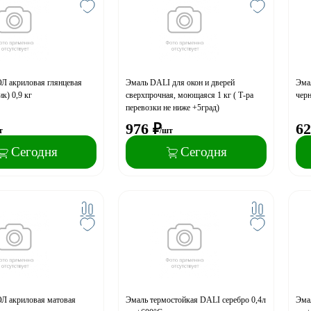
Л акриловая глянцевая
Эмаль DALI для окон и дверей
Эма
ик) 0,9 кг
сверхпрочная, моющаяся 1 кг ( Т-ра
черн
перевозки не ниже +5град)
976
₽
62
т
/шт
Сегодня
Сегодня
Л акриловая матовая
Эмаль термостойкая DALI серебро 0,4л
Эма