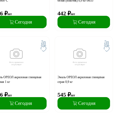
+600°С
белая (пластик) 0,9 кг-0635
6
₽
442
₽
/шт
/шт
Сегодня
Сегодня
ль ОРЕОЛ акриловая глянцевая
Эмаль ОРЕОЛ акриловая глянцевая
ная 1 кг
серая 0,9 кг
6
₽
545
₽
/шт
/шт
Сегодня
Сегодня