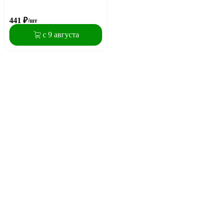
441
₽
/шт
с 9 августа