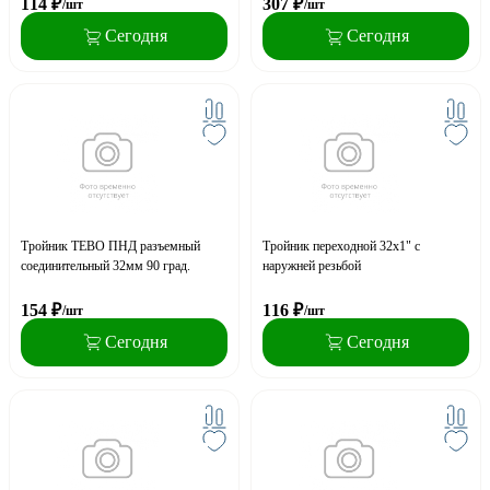
114
₽
307
₽
/шт
/шт
Сегодня
Сегодня
Тройник TEBO ПНД разъемный
Тройник переходной 32x1" с
соединительный 32мм 90 град.
наружней резьбой
154
₽
116
₽
/шт
/шт
Сегодня
Сегодня