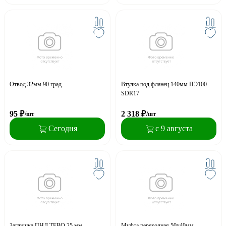
Отвод 32мм 90 град.
Втулка под фланец 140мм ПЭ100
SDR17
95
₽
2 318
₽
/шт
/шт
Сегодня
с 9 августа
Заглушка ПНД TEBO 25 мм
Муфта переходная 50x40мм