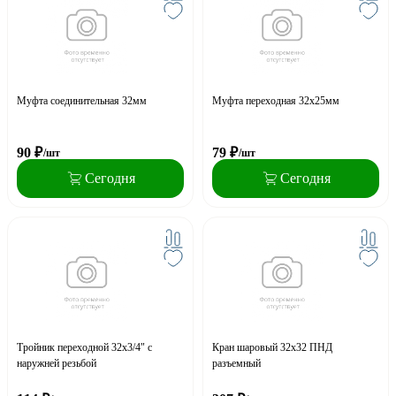
Муфта соединительная 32мм
Муфта переходная 32x25мм
90
₽
79
₽
/шт
/шт
Сегодня
Сегодня
Тройник переходной 32x3/4" с
Кран шаровый 32х32 ПНД
наружней резьбой
разъемный