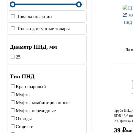
Товары по акции
ПНД д
Только доступные товары
Диаметр ПНД, мм
По п
25
Тип ПНД
Кран шаровый
Муфты
Муфты комбинированные
Муфты переходные
Труба ПНД d
SDR 13,6 пи
Отводы
2001(бухта 1
Сиделки
39
₽
/пог.