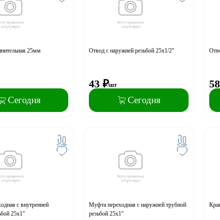
инительная 25мм
Отвод с наружней резьбой 25х1/2"
Отво
43
₽
58
/шт
Сегодня
Сегодня
одная с внутренней
Муфта переходная с наружней трубной
Кра
ьбой 25x1"
резьбой 25x1"