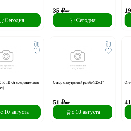
35
₽
19
/шт
Сегодня
Сегодня
 R-TB-Gr соединительная
Отвод с внутренней резьбой 25х1"
Отво
ет)
51
₽
41
/шт
с 10 августа
с 10 августа