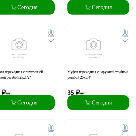
Сегодня
Сегодня
а переходная с внутренней
Муфта переходная с наружней трубной
ной резьбой 25x1/2"
резьбой 25x3/4"
₽
35
₽
/шт
/шт
Сегодня
Сегодня