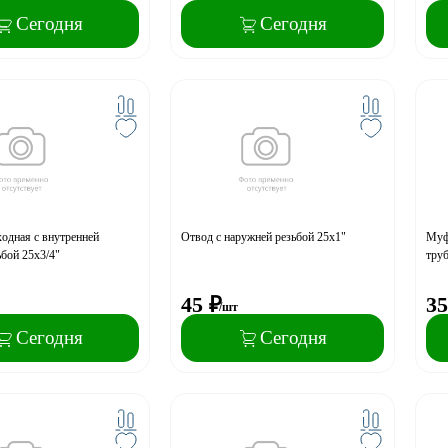
Сегодня
Сегодня
одная с внутренней
Отвод с наружней резьбой 25х1"
Муфт
ьбой 25x3/4"
труб
45
₽
35
/шт
Сегодня
Сегодня