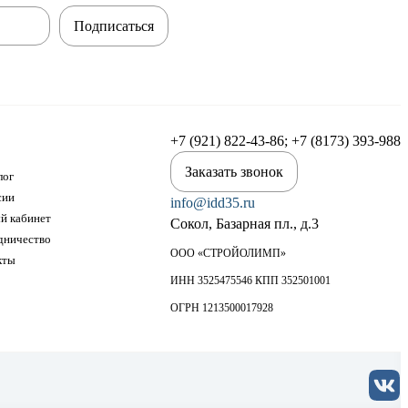
Подписаться
+7 (921) 822-43-86; +7 (8173) 393-988
Заказать звонок
лог
сии
info@idd35.ru
й кабинет
Сокол, Базарная пл., д.3
дничество
ООО «СТРОЙОЛИМП»
кты
ИНН 3525475546 КПП 352501001
ОГРН 1213500017928