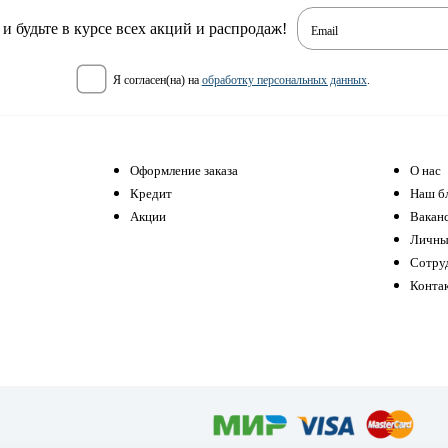
 будьте в курсе всех акций и распродаж!
Email
я согласен(на) на
обработку персональных данных
.
Оформление заказа
О нас
Кредит
Наш б
Акции
Вакан
Личны
Сотру
Конта