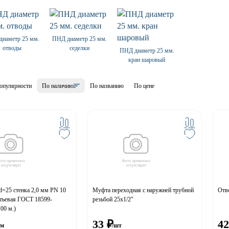
иаметр 25 мм.
ПНД диаметр 25 мм.
отводы
седелки
ПНД диаметр 25 мм.
кран шаровый
опулярности
По наличию
По названию
По цене
=25 стенка 2,0 мм PN 10
Муфта переходная с наружней трубной
Отво
тьевая ГОСТ 18599-
резьбой 25x1/2"
00 м.)
33
₽
42
 м
/шт