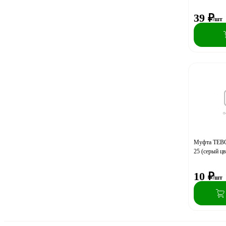
39
₽
/шт
Муфта TEBO
25 (серый цв
10
₽
/шт