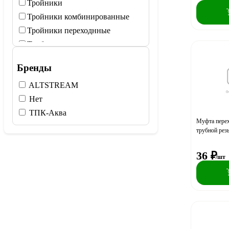
Тройники
Тройники комбинированные
Тройники переходнные
Трубы
Бренды
ALTSTREAM
Нет
ТПК-Аква
Муфта перех
трубной рез
36
₽
/шт