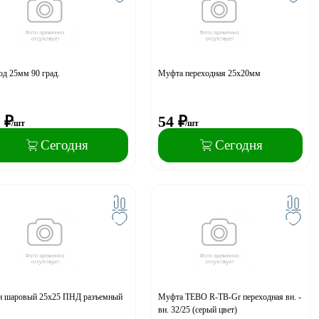
д 25мм 90 град.
Муфта переходная 25x20мм
₽
54
₽
/шт
/шт
Сегодня
Сегодня
н шаровый 25х25 ПНД разъемный
Муфта TEBO R-TB-Gr переходная вн. -
вн. 32/25 (серый цвет)