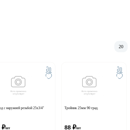
20
д с наружней резьбой 25х3/4"
Тройник 25мм 90 град.
₽
88
₽
/шт
/шт