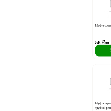
Муфта соед
58
₽
/шт
Муфта перех
трубной рез