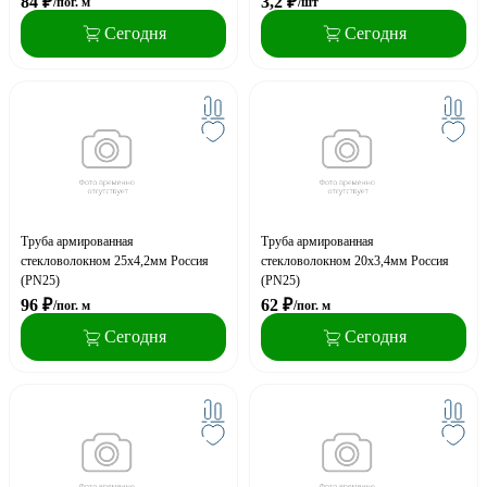
84
₽
3,2
₽
/пог. м
/шт
Сегодня
Сегодня
Труба армированная
Труба армированная
стекловолокном 25х4,2мм Россия
стекловолокном 20х3,4мм Россия
(PN25)
(PN25)
96
₽
62
₽
/пог. м
/пог. м
Сегодня
Сегодня