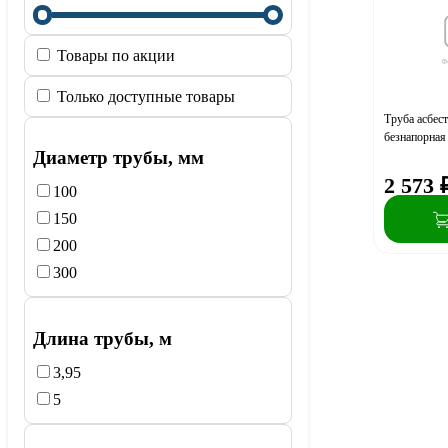
Товары по акции
Только доступные товары
Труба асбес
безнапорная
Диаметр трубы, мм
2 573
100
150
200
300
Длина трубы, м
3,95
5