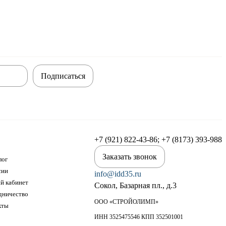
Подписаться
+7 (921) 822-43-86; +7 (8173) 393-988
Заказать звонок
лог
сии
info@idd35.ru
й кабинет
Сокол, Базарная пл., д.3
дничество
ООО «СТРОЙОЛИМП»
кты
ИНН 3525475546 КПП 352501001