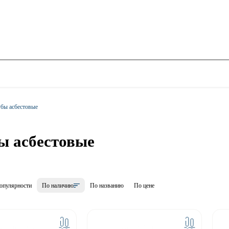
бы асбестовые
ы асбестовые
опулярности
По наличию
По названию
По цене