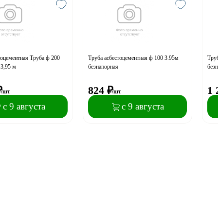
тоцементная Труба ф 200
Труба асбестоцементная ф 100 3.95м
Труб
 3,95 м
безнапорная
без
₽
824
₽
1 
/шт
/шт
с 9 августа
с 9 августа