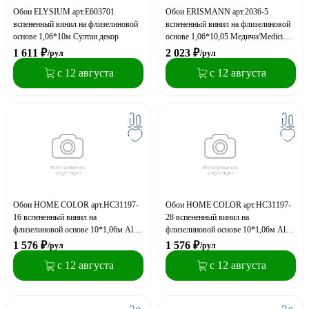
Обои ELYSIUM арт.Е603701
Обои ERISMANN арт.2036-5
вспененный винил на флизелиновой
вспененный винил на флизелиновой
основе 1,06*10м Султан декор
основе 1,06*10,05 Медичи/Medici
фон
1 611
₽
2 023
₽
/рул
/рул
с 12 августа
с 12 августа
Обои HOME COLOR арт.HC31197-
Обои HOME COLOR арт.HC31197-
16 вспененный винил на
28 вспененный винил на
флизелиновой основе 10*1,06м Alba
флизелиновой основе 10*1,06м Alba
декор
декор
1 576
₽
1 576
₽
/рул
/рул
с 12 августа
с 12 августа