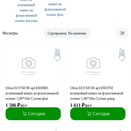
винил на
вспененный
флизелиновой
винил на
основе фон
флизелиновой
основе рисунок
Фильтры
20
Сортировать:
По наличию
Обои ELYSIUM арт.Е603801
Обои ELYSIUM арт.Е603702
вспененный винил на флизелиновой
вспененный винил на флизелиновой
основе 1,06*10м Султан фон
основе 1,06*10м Султан декор
1 586
₽
1 611
₽
/рул
/рул
Сегодня
Сегодня