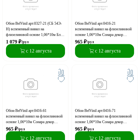
Обои BelVinil арт.0327-21 (СБ 54Э-
Обои BelVinil арт.0416-21
Н) вспененный винил на
вспененный винил на флизелиновой
флизелиновой основе 1,06*10м Блюз
основе 1,06*10м Сонара декор
декор (эксклюзив)
(эксклюзив)
1 079
₽
965
₽
/рул
/рул
с 12 августа
с 12 августа
Обои BelVinil арт.0416-61
Обои BelVinil арт.0416-71
вспененный винил на флизелиновой
вспененный винил на флизелиновой
основе 1,06*10м Сонара декор
основе 1,06*10м Сонара декор
(эксклюзив)
(эксклюзив)
965
₽
965
₽
/рул
/рул
с 12 августа
с 12 августа