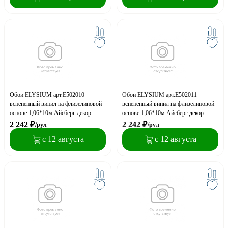
Обои ELYSIUM арт.Е502010
Обои ELYSIUM арт.Е502011
вспененный винил на флизелиновой
вспененный винил на флизелиновой
основе 1,06*10м Айсберг декор
основе 1,06*10м Айсберг декор
(акция)
(акция)
2 242
₽
2 242
₽
/рул
/рул
с 12 августа
с 12 августа