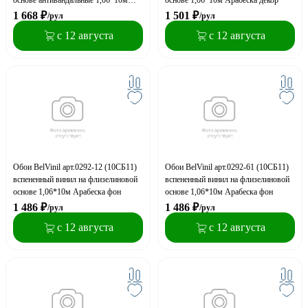
Лагуна/Laguna декор
1 668
₽
1 501
₽
/рул
/рул
с 12 августа
с 12 августа
Обои BelVinil арт.0292-12 (10СБ11)
Обои BelVinil арт.0292-61 (10СБ11)
вспененный винил на флизелиновой
вспененный винил на флизелиновой
основе 1,06*10м Арабеска фон
основе 1,06*10м Арабеска фон
1 486
₽
1 486
₽
/рул
/рул
с 12 августа
с 12 августа