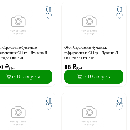
и Саратовские бумажные
Обои Саратовские бумажные
рированные С14 гр.1 Лужайка-Л+
гофрированные С14 гр.1 Лужайка-Л+
0*0,53 LiteColor +
06 10*0,53 LiteColor +
0
₽
88
₽
/рул
/рул
с 10 августа
с 10 августа