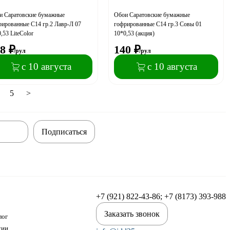
и Саратовские бумажные
Обои Саратовские бумажные
ированные С14 гр.2 Лавр-Л 07
гофрированные С14 гр.3 Совы 01
,53 LiteColor
10*0,53 (акция)
8
₽
140
₽
/рул
/рул
с 10 августа
с 10 августа
5
>
Подписаться
+7 (921) 822-43-86; +7 (8173) 393-988
Заказать звонок
лог
сии