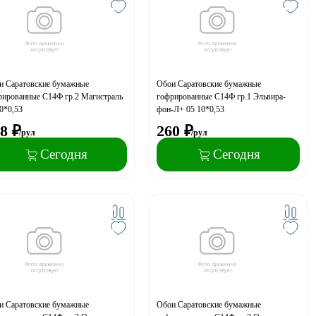
и Саратовские бумажные
Обои Саратовские бумажные
рированные С14Ф гр.2 Магистраль
гофрированные С14Ф гр.1 Эльвира-
0*0,53
фон-Л+ 05 10*0,53
8
₽
260
₽
/рул
/рул
Сегодня
Сегодня
и Саратовские бумажные
Обои Саратовские бумажные