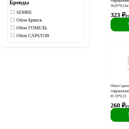
гофрированн
Бренды
10,05*0,53м
SEMRE
323
₽
/р
Обои Брянск
Обои ГОМЕЛЬ
Обои САРАТОВ
Обои Сарат
гофрирован
01 10*0,53
260
₽
/р