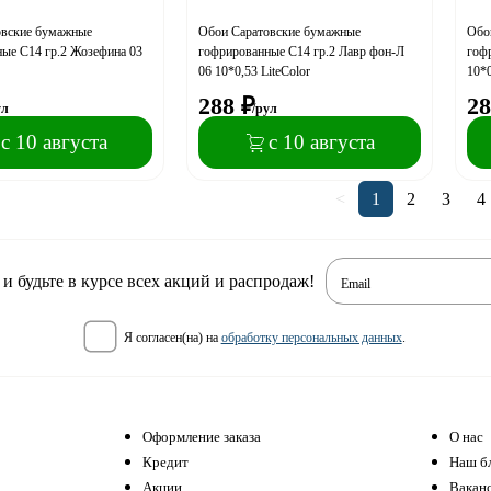
овские бумажные
Обои Саратовские бумажные
Обо
ые С14 гр.2 Жозефина 03
гофрированные С14 гр.2 Лавр фон-Л
гофр
06 10*0,53 LiteColor
10*0
288
₽
28
ул
/рул
с 10 августа
с 10 августа
<
1
2
3
4
 будьте в курсе всех акций и распродаж!
Email
я согласен(на) на
обработку персональных данных
.
Оформление заказа
О нас
Кредит
Наш б
Акции
Вакан