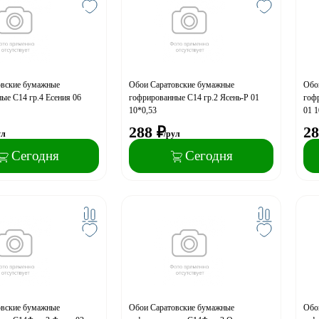
овские бумажные
Обои Саратовские бумажные
Обо
ые С14 гр.4 Есения 06
гофрированные С14 гр.2 Ясень-Р 01
гоф
10*0,53
01 1
288
₽
28
ул
/рул
Сегодня
Сегодня
овские бумажные
Обои Саратовские бумажные
Обо