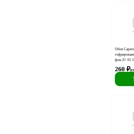
Обои Сарат
гофрированн
фон-Л+ 01 1
260
₽
/р