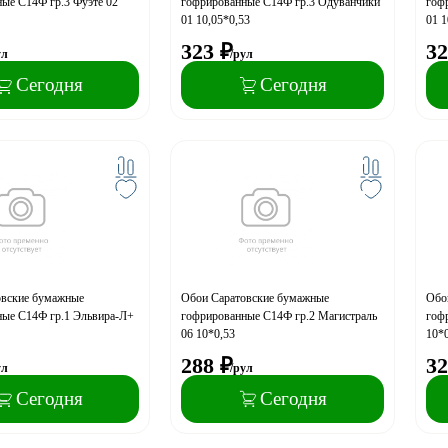
ые С14Ф гр.3 Фуэте 02
гофрированные С14Ф гр.3 Одуванчики
гоф
01 10,05*0,53
01 1
323
₽
32
ул
/рул
Сегодня
Сегодня
овские бумажные
Обои Саратовские бумажные
Обо
ные С14Ф гр.1 Эльвира-Л+
гофрированные С14Ф гр.2 Магистраль
гоф
06 10*0,53
10*0
288
₽
32
ул
/рул
Сегодня
Сегодня