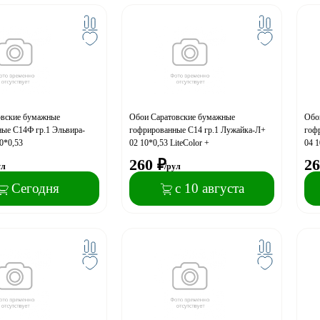
овские бумажные
Обои Саратовские бумажные
Обо
ые С14Ф гр.1 Эльвира-
гофрированные С14 гр.1 Лужайка-Л+
гоф
0*0,53
02 10*0,53 LiteColor +
04 1
260
₽
26
ул
/рул
Сегодня
с 10 августа