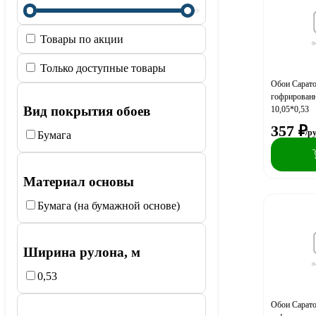
Товары по акции
Только доступные товары
Обои Сарат
гофрированн
Вид покрытия обоев
10,05*0,53
357
₽
/р
Бумага
Материал основы
Бумага (на бумажной основе)
Ширина рулона, м
0,53
Обои Сарат