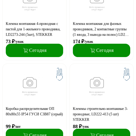
Клемма монтажная 4-проводная с
Клемма монтажная для фазных
пастой для 1-жильного проводника,
проводников, 2 контактные группы
LD2273-244 (5шт), STEKKER
(1 ввода, 3 вывода на полюс) LD222-
426 (DIY упак 2 шт), STEKKER
73
₽
174
₽
/упак
/упак
Сегодня
Сегодня
Коробка распределительная ОП
Клеммы строительно-монтажные 3-
80х80х55 IP54 ГУСИ С3В87 (серый)
проводные, LD222-413 (5 шт)
STEKKER
99
₽
88
₽
/шт
/упк
Сегодня
Сегодня