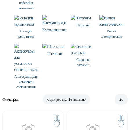
кабелей и
автоматов
Патроны
Клеммники,шины,наконечники
Колодки
Вилки
удлинителя
электрические
Штепсели
Силовые
разъемы
Аксессуары для
установки
светильников
Фильтры
20
Сортировать:
По наличию