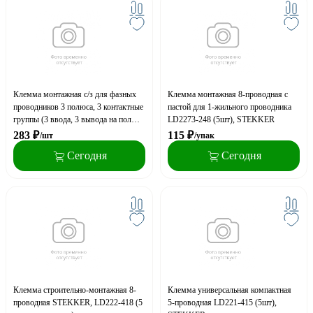
Клемма монтажная с/з для фазных
Клемма монтажная 8-проводная с
проводников 3 полюса, 3 контактные
пастой для 1-жильного проводника
группы (3 ввода, 3 вывода на полюс)
LD2273-248 (5шт), STEKKER
LD294-5103, STEKKER
283
₽
115
₽
/шт
/упак
Сегодня
Сегодня
Клемма строительно-монтажная 8-
Клемма универсальная компактная
проводная STEKKER, LD222-418 (5
5-проводная LD221-415 (5шт),