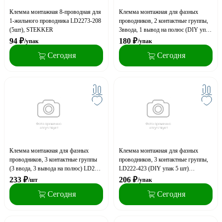
Клемма монтажная 8-проводная для
Клемма монтажная для фазных
1-жильного проводника LD2273-208
проводников, 2 контактные группы,
(5шт), STEKKER
3ввода, 1 вывод на полюс (DIY упак
5 шт) LD294-4002, STEKKER
94
₽
180
₽
/упак
/упак
Сегодня
Сегодня
Клемма монтажная для фазных
Клемма монтажная для фазных
проводников, 3 контактные группы
проводников, 3 контактные группы,
(3 ввода, 3 вывода на полюс) LD294-
LD222-423 (DIY упак 5 шт)
4003, STEKKER
STEKKER
233
₽
206
₽
/шт
/упак
Сегодня
Сегодня