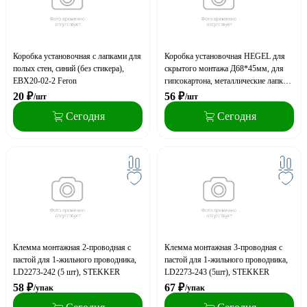
Коробка установочная с лапками для
Коробка установочная HEGEL для
полых стен, синий (без стикера),
скрытого монтажа Д68*45мм, для
EBX20-02-2 Feron
гипсокартона, металлические лапки,
с саморезами КУ1202
20
₽
56
₽
/шт
/шт
Сегодня
Сегодня
Клемма монтажная 2-проводная с
Клемма монтажная 3-проводная с
пастой для 1-жильного проводника,
пастой для 1-жильного проводника,
LD2273-242 (5 шт), STEKKER
LD2273-243 (5шт), STEKKER
58
₽
67
₽
/упак
/упак