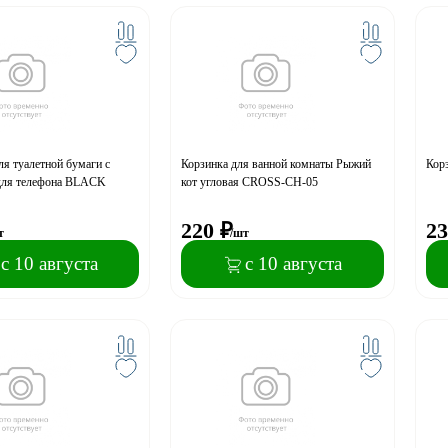
ля туалетной бумаги с
Корзинка для ванной комнаты Рыжий
Кор
 для телефона BLACK
кот угловая CROSS-CH-05
220
₽
23
т
/шт
с 10 августа
с 10 августа