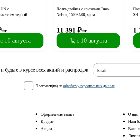
HUN с
Полка двойная с крючками Timo
Пол
ржателем черный
Nelson, 150084/00, хром
SH-
₽
11 391
₽
1 
/шт
/шт
с 10 августа
с 10 августа
 будьте в курсе всех акций и распродаж!
Email
я согласен(на) на
обработку персональных данных
.
Оформление заказа
О нас
Кредит
Наш б
Акции
Вакан
Личны