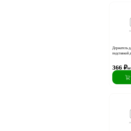
Держатель д
подставкой
366
₽
/ш