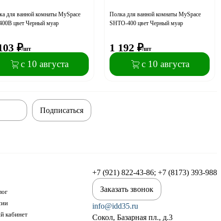
ка для ванной комнаты MySpace
Полка для ванной комнаты MySpace
400B цвет Черный муар
SHTO-400 цвет Черный муар
103
₽
1 192
₽
/шт
/шт
с 10 августа
с 10 августа
Подписаться
+7 (921) 822-43-86; +7 (8173) 393-988
Заказать звонок
лог
сии
info@idd35.ru
й кабинет
Сокол, Базарная пл., д.3