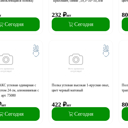
 самоклеящаяся основа)
"Бриллиант, синий",19,5*10*10,5см
цве
232
₽
80
т
/шт
Сегодня
Сегодня
КС угловая одинарная с
Полка угловая высокая 1-ярусная овал,
Полк
том 24 см, алюминиевая с
цвет черный матовый
трап
 арт. 75080
₽
422
₽
80
/шт
/шт
Сегодня
Сегодня