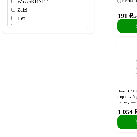
(крепление:
WasserKRAFT
Zalel
191
₽
/ш
Нет
Рыжий кот
САНАКС
Полка САНА
широким бор
литым дном,
1 054