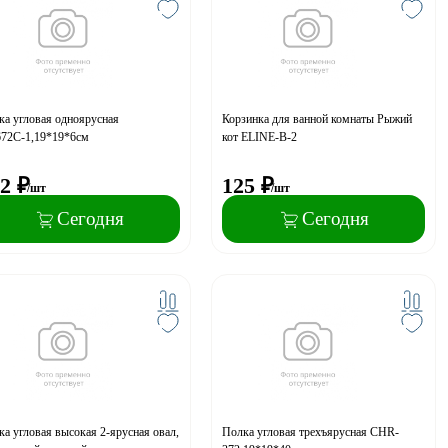
ка угловая одноярусная
Корзинка для ванной комнаты Рыжий
72С-1,19*19*6см
кот ELINE-B-2
2
₽
125
₽
/шт
/шт
Сегодня
Сегодня
а угловая высокая 2-ярусная овал,
Полка угловая трехъярусная CHR-