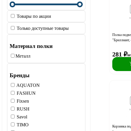
Товары по акции
Только доступные товары
Полка подв
"Бриллиант,
Материал полки
281
₽
/ш
Металл
Бренды
AQUATON
FASHUN
Fixsen
RUSH
Savol
TIMO
Корзинка п