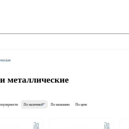
ические
и металлические
опулярности
По наличию
По названию
По цене