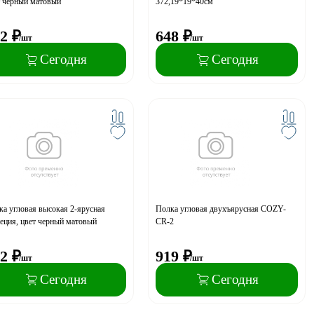
т черный матовый
372,19*19*40см
2
₽
648
₽
/шт
/шт
Сегодня
Сегодня
а угловая высокая 2-ярусная
Полка угловая двухъярусная COZY-
еция, цвет черный матовый
CR-2
2
₽
919
₽
/шт
/шт
Сегодня
Сегодня