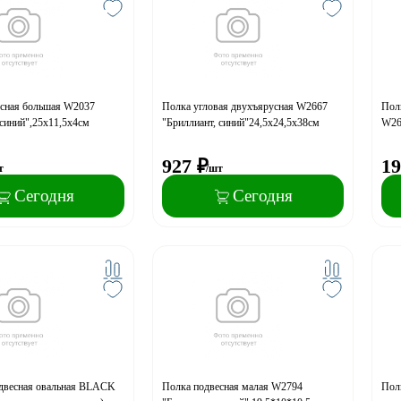
есная большая W2037
Полка угловая двухъярусная W2667
Пол
 синий",25х11,5х4см
"Бриллиант, синий"24,5х24,5х38см
W26
927
₽
19
т
/шт
Сегодня
Сегодня
одвесная овальная BLACK
Полка подвесная малая W2794
Полк