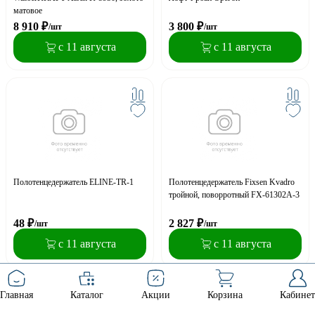
матовое
8 910
₽
3 800
₽
/шт
/шт
с 11 августа
с 11 августа
Полотенцедержатель ELINE-TR-1
Полотенцедержатель Fixsen Kvadro
тройной, поворротный FX-61302A-3
48
₽
2 827
₽
/шт
/шт
с 11 августа
с 11 августа
Главная
Каталог
Акции
Корзина
Кабинет