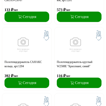
CROSS-CH-07
мм, арт.1201
133
₽
573
₽
/шт
/шт
Сегодня
Сегодня
Полотенцедержатель САНАКС
Полотенцедержатель круглый
кольцо, арт.1204
W2508E "Бриллиант, синий"
392
₽
116
₽
/шт
/шт
Сегодня
Сегодня