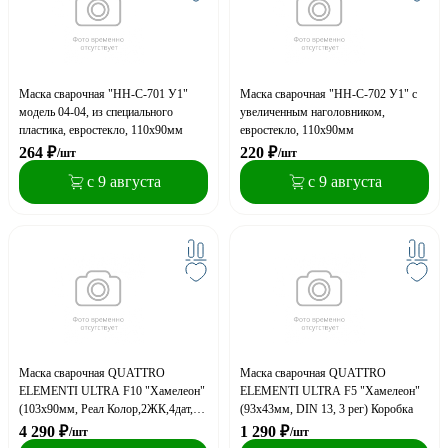
Маска сварочная "НН-С-701 У1"
Маска сварочная "НН-С-702 У1" с
модель 04-04, из специального
увеличенным наголовником,
пластика, евростекло, 110х90мм
евростекло, 110х90мм
264
₽
220
₽
/шт
/шт
с 9 августа
с 9 августа
Маска сварочная QUATTRO
Маска сварочная QUATTRO
ELEMENTI ULTRA F10 "Хамелеон"
ELEMENTI ULTRA F5 "Хамелеон"
(103x90мм, Реал Колор,2ЖК,4дат,3
(93x43мм, DIN 13, 3 рег) Коробка
рег) Коробка
4 290
₽
1 290
₽
/шт
/шт