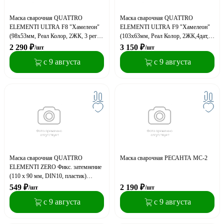
Маска сварочная QUATTRO
Маска сварочная QUATTRO
ELEMENTI ULTRA F8 "Хамелеон"
ELEMENTI ULTRA F9 "Хамелеон"
(98x53мм, Реал Колор, 2ЖК, 3 рег)
(103x63мм, Реал Колор, 2ЖК,4дат,3
Коробка
рег) Коробка
2 290
₽
3 150
₽
/шт
/шт
с 9 августа
с 9 августа
Маска сварочная QUATTRO
Маска сварочная РЕСАНТА МС-2
ELEMENTI ZERO Фикс. затемнение
(110 x 90 мм, DIN10, пластик)
Коробка
549
₽
2 190
₽
/шт
/шт
с 9 августа
с 9 августа