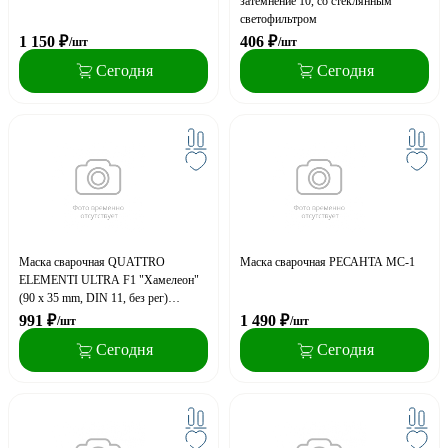
затемнение 10, со стеклянным
светофильтром
1 150
₽
406
₽
/шт
/шт
Сегодня
Сегодня
Маска сварочная QUATTRO
Маска сварочная РЕСАНТА МС-1
ELEMENTI ULTRA F1 "Хамелеон"
(90 x 35 mm, DIN 11, без рег)
Коробка
991
₽
1 490
₽
/шт
/шт
Сегодня
Сегодня