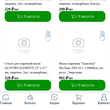
защитное, 2шт., поликарбонат,
защитное, поликарбонат, блистер, 2
блистер
шт
229
₽
299
₽
/шт
/шт
с 9 августа
с 9 августа
Стекло для сварочной маски
Маска сварочная "Хамелеон"
QUATTRO ELEMENTI 137 х 117
90x35мм, DIN 4/11, 1/10000сек, без
мм, защитное, 2шт., поликарбонат,
регул., Энергомаш
блистер
329
₽
991
₽
/шт
/шт
с 9 августа
с 9 августа
Главная
Каталог
Акции
Корзина
Кабинет