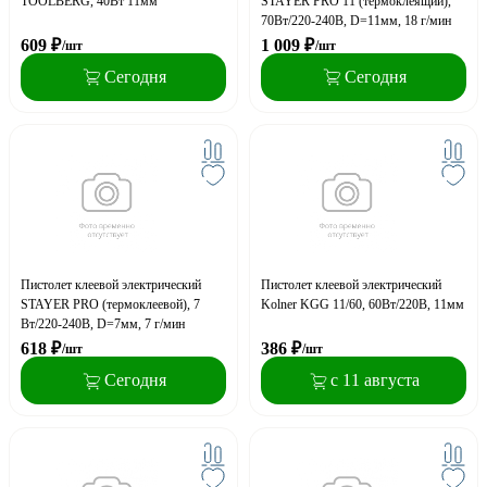
TOOLBERG, 40Вт 11мм
STAYER PRO 11 (термоклеящий),
70Вт/220-240В, D=11мм, 18 г/мин
609
₽
1 009
₽
/шт
/шт
Сегодня
Сегодня
Пистолет клеевой электрический
Пистолет клеевой электрический
STAYER PRO (термоклеевой), 7
Kolner KGG 11/60, 60Вт/220В, 11мм
Вт/220-240В, D=7мм, 7 г/мин
618
₽
386
₽
/шт
/шт
Сегодня
с 11 августа