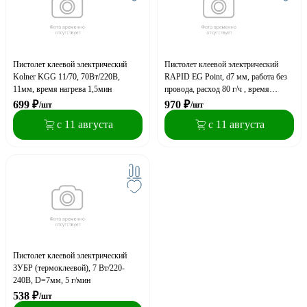
Пистолет клеевой электрический
Пистолет клеевой электрический
Kolner KGG 11/70, 70Вт/220В,
RAPID EG Point, d7 мм, работа без
11мм, время нагрева 1,5мин
провода, расход 80 г/ч , время
нагрева 5 мин
699
₽
970
₽
/шт
/шт
с 11 августа
с 11 августа
Пистолет клеевой электрический
ЗУБР (термоклеевой), 7 Вт/220-
240В, D=7мм, 5 г/мин
538
₽
/шт