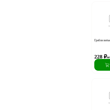
Грабли виты
228
₽
/ш