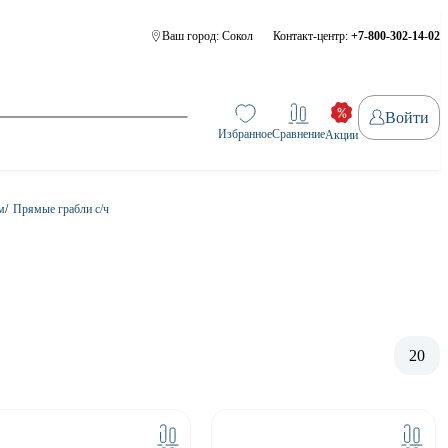
Ваш город:
Сокол
Контакт-центр:
+7-800-302-14-02
Войти
Избранное
Сравнение
Акции
м
/
Прямые грабли с/ч
20