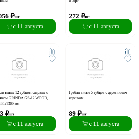
енком
й сорт
056
₽
272
₽
/шт
/шт
с 11 августа
с 11 августа
ли витые 12 зубцов, садовые с
Грабли витые 5 зубцов с деревянным
енком GRINDA GS-12 WOOD,
черенком
х95х1300 мм
3
₽
89
₽
/шт
/шт
с 11 августа
с 11 августа