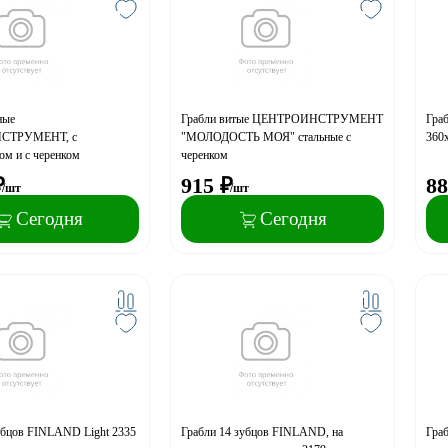
ные
Грабли витые ЦЕНТРОИНСТРУМЕНТ
Гра
СТРУМЕНТ, с
"МОЛОДОСТЬ МОЯ" стальные с
360х
ом и с черенком
черенком
₽
915
₽
88
/шт
/шт
Сегодня
Сегодня
убцов FINLAND Light 2335
Грабли 14 зубцов FINLAND, на
Гра