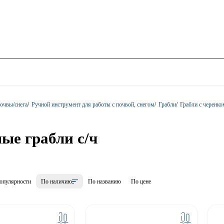
очвы/снега
/
Ручной инструмент для работы с почвой, снегом
/
Грабли
/
Грабли с черенко
ые грабли с/ч
опулярности
По наличию
По названию
По цене