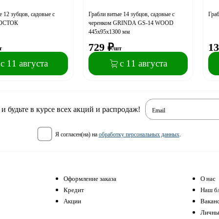
 12 зубцов, садовые с
Грабли витые 14 зубцов, садовые с
Граб
РОСТОК
черенком GRINDA GS-14 WOOD
445х95х1300 мм
729
₽
13
т
/шт
с 11 августа
с 11 августа
 будьте в курсе всех акций и распродаж!
Email
я согласен(на) на
обработку персональных данных
.
Оформление заказа
О нас
Кредит
Наш б
Акции
Вакан
Личны