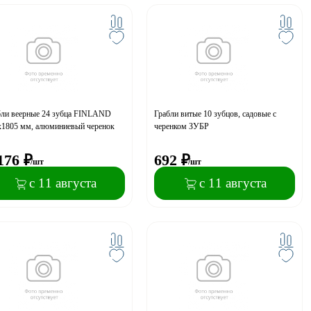
бли веерные 24 зубца FINLAND
Грабли витые 10 зубцов, садовые с
х1805 мм, алюминиевый черенок
черенком ЗУБР
176
₽
692
₽
/шт
/шт
с 11 августа
с 11 августа