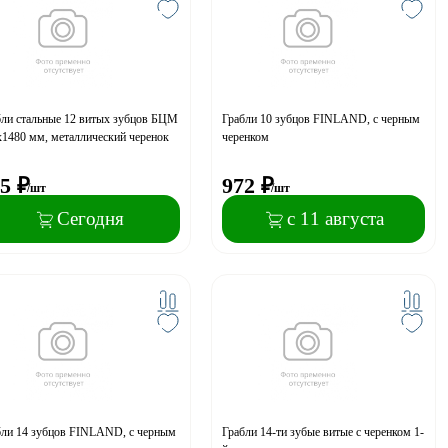
бли стальные 12 витых зубцов БЦМ
Грабли 10 зубцов FINLAND, с черным
1480 мм, металлический черенок
черенком
5
₽
972
₽
/шт
/шт
Сегодня
с 11 августа
бли 14 зубцов FINLAND, с черным
Грабли 14-ти зубые витые с черенком 1-