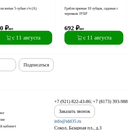
ли витые 5-зубые с/ч (А)
Грабли прямые 10 зубцов, садовые с
черенком ЗУБР
0
₽
692
₽
/шт
/шт
с 11 августа
с 11 августа
Подписаться
+7 (921) 822-43-86; +7 (8173) 393-988
Заказать звонок
лог
сии
info@idd35.ru
й кабинет
Сокол, Базарная пл., д.3