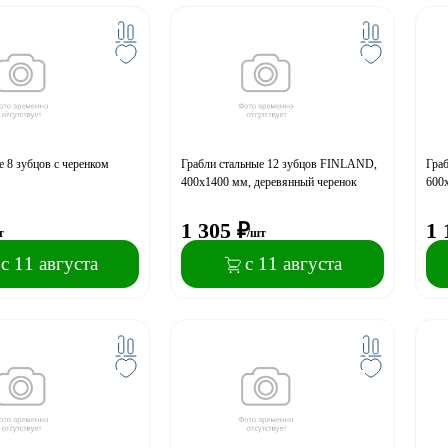
е 8 зубцов с черенком
Грабли стальные 12 зубцов FINLAND,
Гра
400х1400 мм, деревянный черенок
600
1 305
₽
1 
т
/шт
с 11 августа
с 11 августа