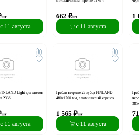
металлическом черенке 2179-ч
чер
₽
662
₽
1 
/шт
/шт
с 11 августа
с 11 августа
 FINLAND Light для цветов
Грабли веерные 23 зубца FINLAND
Граб
ов 2336
480х1700 мм, алюминиевый черенок
чер
385
₽
1 565
₽
71
/шт
/шт
с 11 августа
с 11 августа