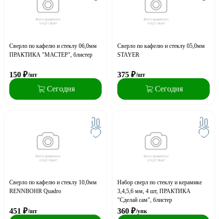
Сверло по кафелю и стеклу 06,0мм
Сверло по кафелю и стеклу 05,0мм
ПРАКТИКА "МАСТЕР", блистер
STAYER
150
₽
375
₽
/шт
/шт
Сегодня
Сегодня
Сверло по кафелю и стеклу 10,0мм
Набор сверл по стеклу и керамике
RENNBOHR Quadro
3,4,5,6 мм, 4 шт, ПРАКТИКА
"Сделай сам", блистер
451
₽
360
₽
/шт
/упк