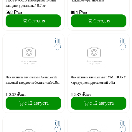
PROFIWOOD атмосферостойкий
(алкидно-уретановый)
алкидно-уретановый 0,7 кг
568
₽
884
₽
/шт
/шт
Сегодня
Сегодня
Лак яхтный глянцевый AvantGarde
Лак яхтный глянцевый SYMPHONY
высокой твердости бесцветный 0,8кг
хардвуд полиуретановый 0,9л
1 347
₽
1 537
₽
/шт
/шт
с 12 августа
с 12 августа