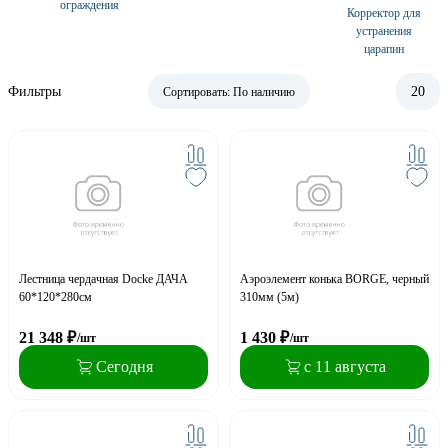
ограждения
Корректор для
устранения
царапин
Фильтры
20
Сортировать:
По наличию
Лестница чердачная Docke ДАЧА
Аэроэлемент конька BORGE, черный
60*120*280см
310мм (5м)
21 348
₽
1 430
₽
/шт
/шт
Сегодня
с 11 августа