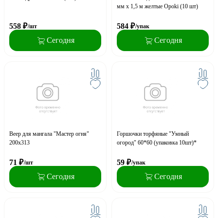
мм х 1,5 м желтые Opoki (10 шт)
558
₽
584
₽
/шт
/упак
Сегодня
Сегодня
Веер для мангала "Мастер огня"
Горшочки торфяные "Умный
200х313
огород" 60*60 (упаковка 10шт)*
71
₽
59
₽
/шт
/упак
Сегодня
Сегодня