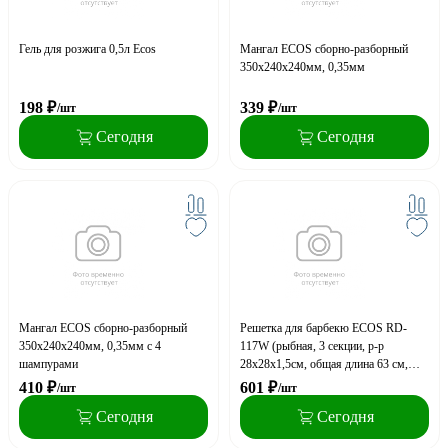
Гель для розжига 0,5л Ecos
Мангал ECOS сборно-разборный
350х240х240мм, 0,35мм
198
₽
339
₽
/шт
/шт
Сегодня
Сегодня
Мангал ECOS сборно-разборный
Решетка для барбекю ECOS RD-
350х240х240мм, 0,35мм с 4
117W (рыбная, 3 секции, р-р
шампурами
28х28х1,5см, общая длина 63 см,
хром.)
410
₽
601
₽
/шт
/шт
Сегодня
Сегодня