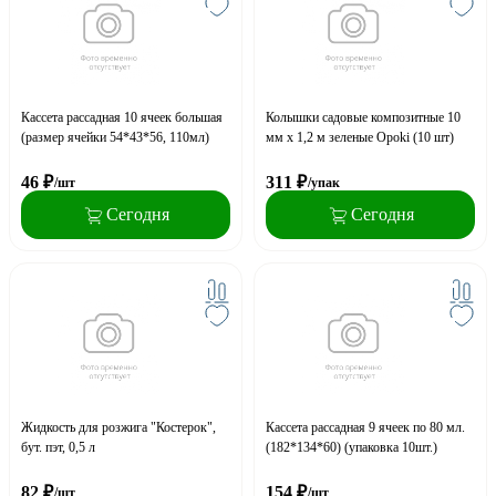
Кассета рассадная 10 ячеек большая
Колышки садовые композитные 10
(размер ячейки 54*43*56, 110мл)
мм х 1,2 м зеленые Opoki (10 шт)
46
₽
311
₽
/шт
/упак
Сегодня
Сегодня
Жидкость для розжига "Костерок",
Кассета рассадная 9 ячеек по 80 мл.
бут. пэт, 0,5 л
(182*134*60) (упаковка 10шт.)
82
₽
154
₽
/шт
/шт