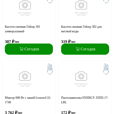
Кассета сменная Гейзер 301
Кассета сменная Гейзер 302 для
универсальный
жесткой воды
307
₽
319
₽
/шт
/шт
Сегодня
Сегодня
Миксер 600 Вт с чашей Leonord LE-
Пьезозажигалка ENERGY JZDD-17-
1740
LBL
3 762
₽
172
₽
/шт
/шт