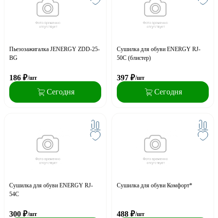
Пьезозажигалка JENERGY ZDD-25-
Сушилка для обуви ENERGY RJ-
BG
50C (блистер)
186
₽
397
₽
/шт
/шт
Сегодня
Сегодня
Сушилка для обуви ENERGY RJ-
Сушилка для обуви Комфорт*
54С
300
₽
488
₽
/шт
/шт