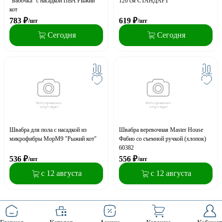
"Бабочка" с насадкой ПВА Рыжий
120 см СТАНДАРТ
кот
783
₽
619
₽
/шт
/шт
Сегодня
Сегодня
Швабра для пола с насадкой из
Швабра веревочная Master House
микрофибры MopM9 "Рыжий кот"
Фабио со съемной ручкой (хлопок)
60382
536
₽
556
₽
/шт
/шт
с 12 августа
с 12 августа