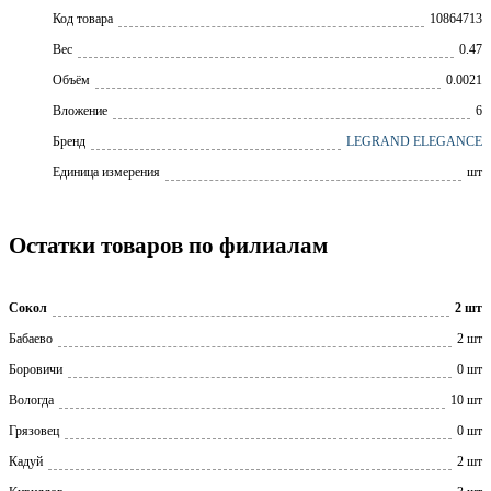
Код товара
10864713
Вес
0.47
Объём
0.0021
Вложение
6
Бренд
LEGRAND ELEGANCE
Единица измерения
шт
Остатки товаров по филиалам
Сокол
2 шт
Бабаево
2 шт
Боровичи
0 шт
Вологда
10 шт
Грязовец
0 шт
Кадуй
2 шт