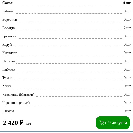
Сокол
0 шт
Бабаево
0 шт
Боровичи
0 шт
Вологда
2 шт
Грязовец
0 шт
Кадуй
0 шт
Кириллов
0 шт
Пестово
0 шт
Рыбинск
0 шт
Тутаев
0 шт
Углич
0 шт
Череповец (Магазин)
0 шт
Череповец (склад)
0 шт
Шексна
0 шт
2 420
₽
с 9 августа
/шт