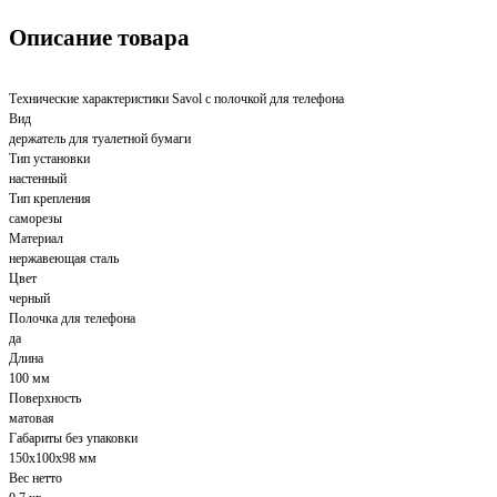
Описание товара
Технические характеристики Savol с полочкой для телефона
Вид
держатель для туалетной бумаги
Тип установки
настенный
Тип крепления
саморезы
Материал
нержавеющая сталь
Цвет
черный
Полочка для телефона
да
Длина
100 мм
Поверхность
матовая
Габариты без упаковки
150x100x98 мм
Вес нетто