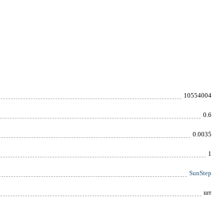
10554004
0.6
0.0035
1
SunStep
шт