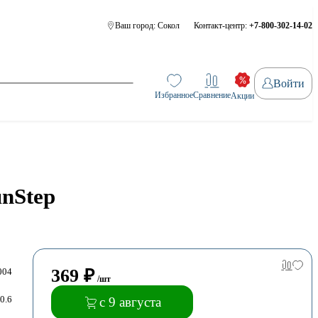
Ваш город:
Сокол
Контакт-центр:
+7-800-302-14-02
Войти
Избранное
Сравнение
Акции
nStep
369
₽
004
/шт
0.6
с 9 августа