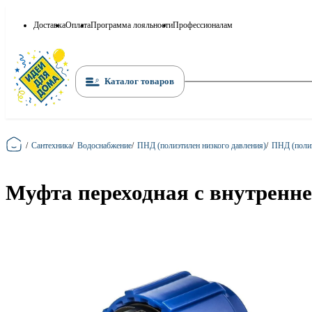
Доставка
Оплата
Программа лояльности
Профессионалам
Каталог товаров
Главная
/
Сантехника
/
Водоснабжение
/
ПНД (полиэтилен низкого давления)
/
ПНД (полиэ
Муфта переходная с внутренне