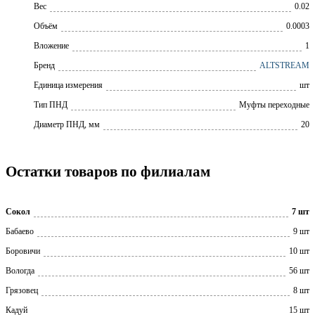
Вес
0.02
Объём
0.0003
Вложение
1
Бренд
ALTSTREAM
Единица измерения
шт
Тип ПНД
Муфты переходные
Диаметр ПНД, мм
20
Остатки товаров по филиалам
Сокол
7 шт
Бабаево
9 шт
Боровичи
10 шт
Вологда
56 шт
Грязовец
8 шт
Кадуй
15 шт