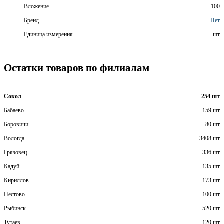
Вложение
100
Бренд
Нет
Единица измерения
шт
Остатки товаров по филиалам
Сокол
254 шт
Бабаево
159 шт
Боровичи
80 шт
Вологда
3408 шт
Грязовец
336 шт
Кадуй
135 шт
Кириллов
173 шт
Пестово
100 шт
Рыбинск
520 шт
Тутаев
120 шт