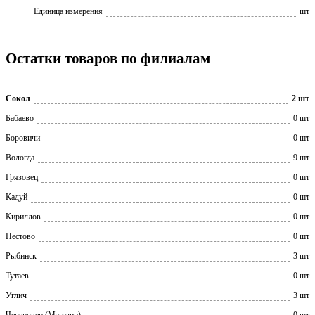
Единица измерения
шт
Остатки товаров по филиалам
Сокол
2 шт
Бабаево
0 шт
Боровичи
0 шт
Вологда
9 шт
Грязовец
0 шт
Кадуй
0 шт
Кириллов
0 шт
Пестово
0 шт
Рыбинск
3 шт
Тутаев
0 шт
Углич
3 шт