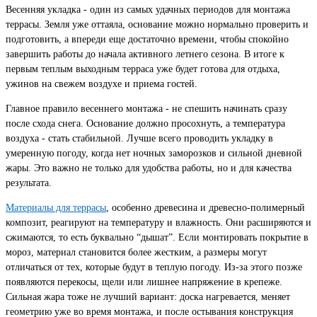
Весенняя укладка - один из самых удачных периодов для монтажа
террасы. Земля уже оттаяла, основание можно нормально проверить и
подготовить, а впереди еще достаточно времени, чтобы спокойно
завершить работы до начала активного летнего сезона. В итоге к
первым теплым выходным терраса уже будет готова для отдыха,
ужинов на свежем воздухе и приема гостей.
Главное правило весеннего монтажа - не спешить начинать сразу
после схода снега. Основание должно просохнуть, а температура
воздуха - стать стабильной. Лучше всего проводить укладку в
умеренную погоду, когда нет ночных заморозков и сильной дневной
жары. Это важно не только для удобства работы, но и для качества
результата.
Материалы для террасы
, особенно древесина и древесно-полимерный
композит, реагируют на температуру и влажность. Они расширяются и
сжимаются, то есть буквально “дышат”. Если монтировать покрытие в
мороз, материал становится более жестким, а размеры могут
отличаться от тех, которые будут в теплую погоду. Из-за этого позже
появляются перекосы, щели или лишнее напряжение в крепеже.
Сильная жара тоже не лучший вариант: доска нагревается, меняет
геометрию уже во время монтажа, и после остывания конструкция